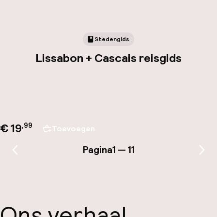
Stedengids
Lissabon + Cascais reisgids
€ 19
,
99
Toevoegen
Pagina
1 — 11
Vorige pagina
Vol
Ons verhaal