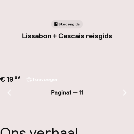
Stedengids
Lissabon + Cascais reisgids
€ 19
,
99
Toevoegen
Pagina
1 — 11
Vorige pagina
Vol
Ons verhaal