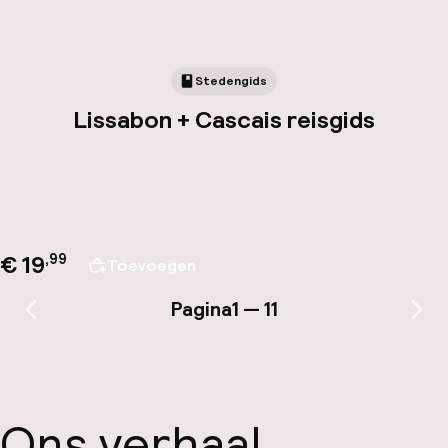
Stedengids
Lissabon + Cascais reisgids
€ 19
,
99
Toevoegen
Pagina
1 — 11
Vorige pagina
Vol
Ons verhaal