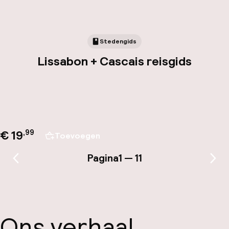
Stedengids
Lissabon + Cascais reisgids
€ 19
,
99
Toevoegen
Pagina
1 — 11
Vorige pagina
Vol
Ons verhaal