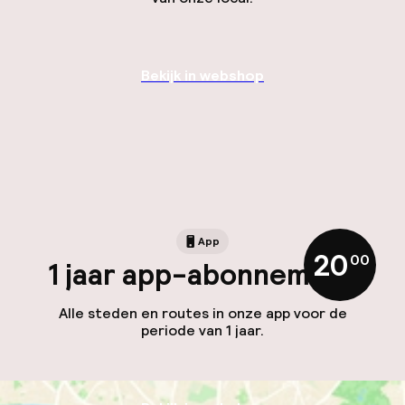
Bekijk in webshop
App
20
,
00
1 jaar app-abonnement
Alle steden en routes in onze app voor de
periode van 1 jaar.