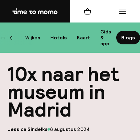
Home
Winkelmand
Menu
Ma
Gids
rzicht
Wijken
Hotels
Kaart
&
Blogs
Scroll naar links
app
B
10x naar het
museum in
Madrid
best
Reisi
op
Jessica Sindelka
8 augustus 2024
We
Gepubliceerd door