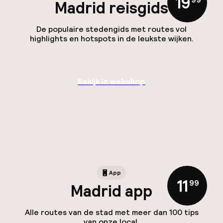
19
Madrid reisgids
De populaire stedengids met routes vol
highlights en hotspots in de leukste wijken.
Bekijk in webshop
App
11
,
99
Madrid app
Alle routes van de stad met meer dan 100 tips
van onze local.