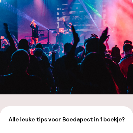
Code 
Hu
Face
Alle leuke tips voor Boedapest in 1 boekje?
Bekijk de gids van €19,99