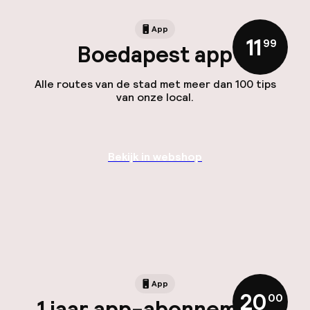
App
11
,
99
Boedapest app
Alle routes van de stad met meer dan 100 tips
van onze local.
Bekijk in webshop
App
20
,
00
1 jaar app-abonnement