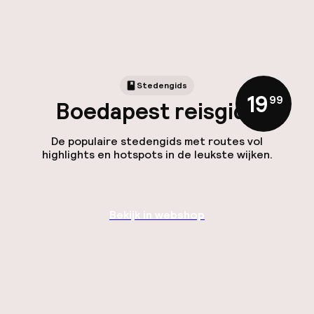
Stedengids
19
,
99
Boedapest reisgids
De populaire stedengids met routes vol
highlights en hotspots in de leukste wijken.
Bekijk in webshop