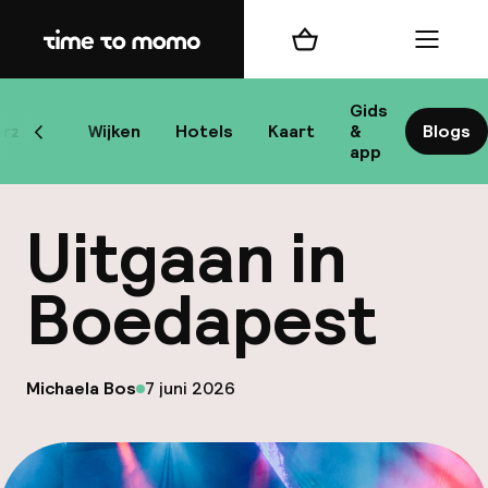
Home
Winkelmand
Menu
Bo
Gids
rzicht
Wijken
Hotels
Kaart
&
Blogs
Scroll naar links
app
Bes
Uitgaan in
Boedapest
bes
op
Michaela Bos
7 juni 2026
Gepubliceerd door
Reis
W
Mij