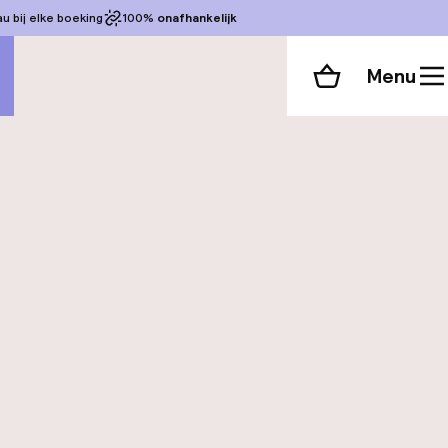
 bij elke boeking
100%
onafhankelijk
Menu
Winkelmand