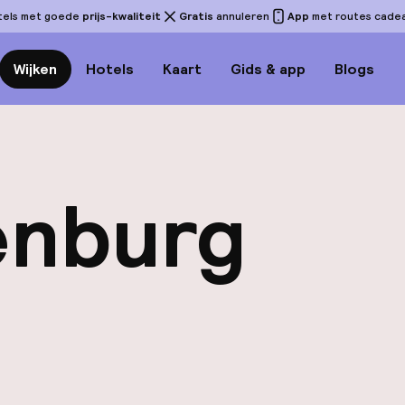
tels met goede
prijs-kwaliteit
Gratis
annuleren
App
met routes cadeau
Wijken
Hotels
Kaart
Gids & app
Blogs
enburg