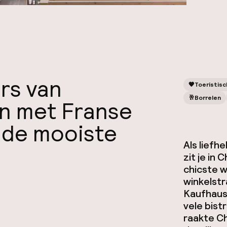
rs van
🧡
Toeristisc
🥂
Borrelen
en met Franse
in de mooiste
Als liefh
zit je in 
chicste w
winkelstra
Kaufhaus
vele bist
raakte Ch