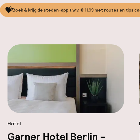
💝
Boek & krijg de steden-app t.w.v. € 11,99 met routes en tips c
Hotel
Garner Hotel Berlin -