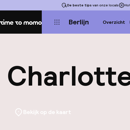
De beste tips
van onze locals
Ho
Berlijn
Overzicht
Home
Charlott
Bekijk op de kaart