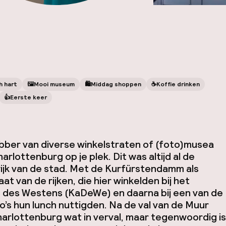
h hart
🖼
Mooi museum
🛍
Middag shoppen
☕️
Koffie drinken
👍
Eerste keer
ebber van diverse winkelstraten of (foto)musea
Charlottenburg op je plek. Dit was altijd al de
ijk van de stad. Met de Kurfürstendamm als
at van de rijken, die hier winkelden bij het
 des Westens (KaDeWe) en daarna bij een van de
ro’s hun lunch nuttigden. Na de val van de Muur
arlottenburg wat in verval, maar tegenwoordig is