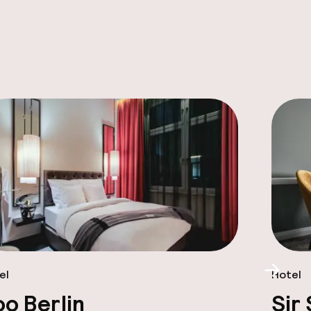
el
Hotel
Scroll
oo Berlin
Sir