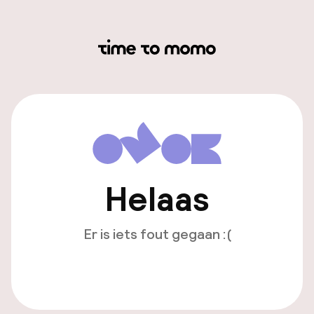
Helaas
Er is iets fout gegaan :(
Opnieuw laden