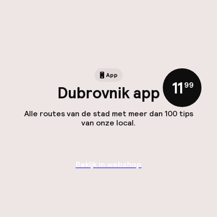
App
11
,
99
Dubrovnik app
Alle routes van de stad met meer dan 100 tips
van onze local.
Bekijk in webshop