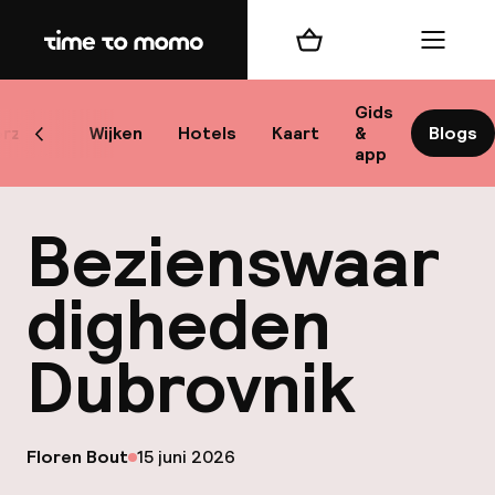
Home
Winkelmand
Menu
Dub
Gids
rzicht
Wijken
Hotels
Kaart
&
Blogs
Scroll naar links
app
Beste
Bezienswaar
digheden
Dubrovnik
best
Reis
W
op
Floren Bout
15 juni 2026
Gepubliceerd door
Mij