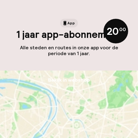
App
20
,
00
1 jaar app-abonnement
Alle steden en routes in onze app voor de
periode van 1 jaar.
Bekijk in webshop