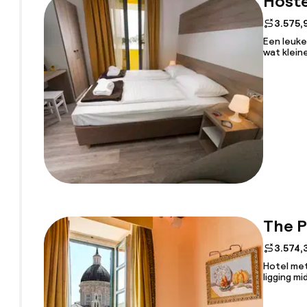
Hoste
3.575,
Een leuke
wat klein
The P
3.574,
Hotel met
ligging mi