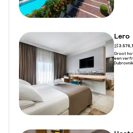
Lero
3.576,
Groot hot
een verfr
Dubrovnik