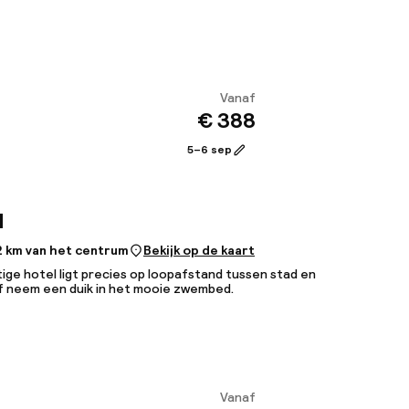
Vanaf
€ 388
Bekijk
5–6 sep
d
2 km van het centrum
Bekijk op de kaart
tige hotel ligt precies op loopafstand tussen stad en
f neem een duik in het mooie zwembed.
Vanaf