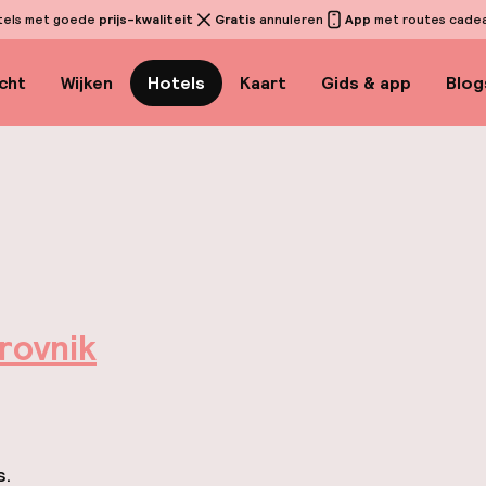
tels met goede
prijs-kwaliteit
Gratis
annuleren
App
met routes cadeau
cht
Wijken
Hotels
Kaart
Gids & app
Blog
rovnik
s.