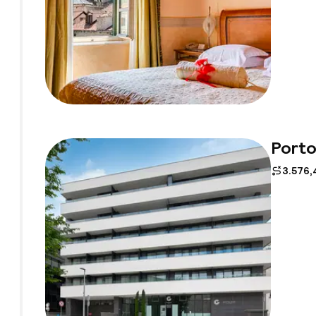
Port
3.576,