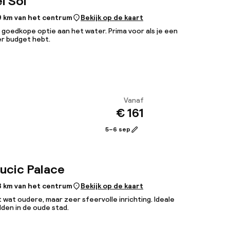
l Sol
9 km van het centrum
Bekijk op de kaart
 goedkope optie aan het water. Prima voor als je een
er budget hebt.
Vanaf
€ 161
Bekijk
5–6 sep
ucic Palace
3 km van het centrum
Bekijk op de kaart
 wat oudere, maar zeer sfeervolle inrichting. Ideale
dden in de oude stad.