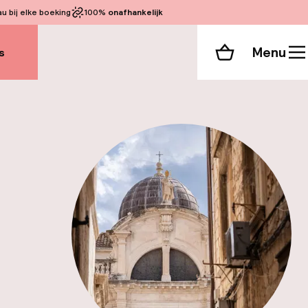
 bij elke boeking
100%
onafhankelijk
Menu
s
Winkelmand