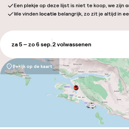
Een plekje op deze lijst is niet te koop, we zijn
o
We vinden
locatie
belangrijk, zo zit je altijd in e
za 5 – zo 6 sep.
2 volwassenen
Updat
Bekijk op de kaart