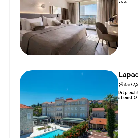
zee.
Lapa
3.577,
Dit prach
strand. O