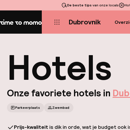
De beste tips
van onze locals
Ho
Dubrovnik
Overzi
Home
Hotels
Onze favoriete hotels in
Dub
Parkeerplaats
Zwembad
Prijs-kwaliteit
is dik in orde, wat je budget ook i