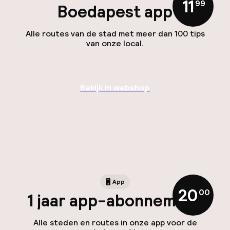
11
,
99
Boedapest app
Alle routes van de stad met meer dan 100 tips
van onze local.
Bekijk in webshop
App
20
,
00
1 jaar app-abonnement
Alle steden en routes in onze app voor de