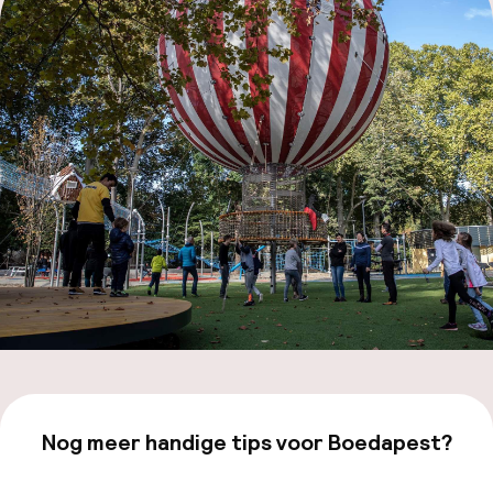
Code 
Hu
Face
Nog meer handige tips voor Boedapest?
Bekijk onze
Boedapest
-pagina