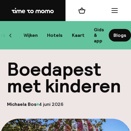
Home
Winkelmand
Menu
Bo
Gids
rzicht
Wijken
Hotels
Kaart
&
Blogs
Scroll naar links
app
Bes
Boedapest
met kinderen
bes
op
Michaela Bos
4 juni 2026
Gepubliceerd door
Reis
W
Mij