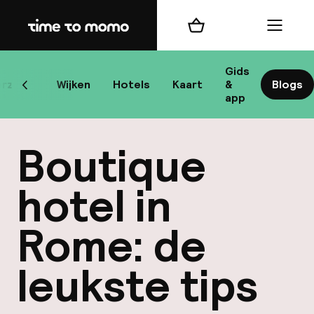
Home
Winkelmand
Menu
R
Gids
rzicht
Wijken
Hotels
Kaart
&
Blogs
Scroll naar links
app
B
Boutique
hotel in
Rome: de
best
leukste tips
Reisi
We