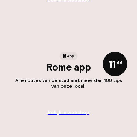
App
11
,
99
Rome app
Alle routes van de stad met meer dan 100 tips
van onze local.
Bekijk in webshop