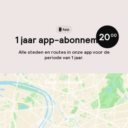
App
20
,
00
1 jaar app-abonnement
Alle steden en routes in onze app voor de
periode van 1 jaar.
Bekijk in webshop