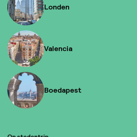
Londen
Valencia
Boedapest
Op stedentrip