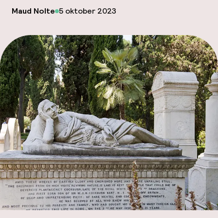
Mijn
op
Maud Nolte
5 oktober 2023
Gepubliceerd door
ver
Hul
O
Ne
Facebo