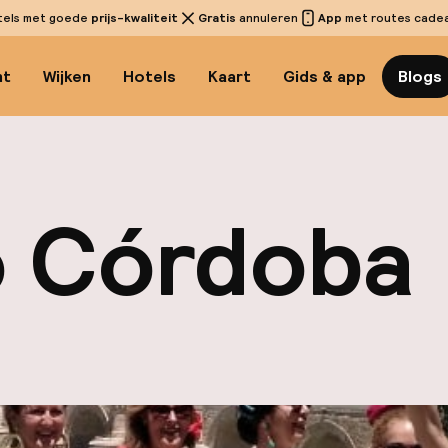
tels met goede
prijs-kwaliteit
Gratis
annuleren
App
met routes cadeau
ht
Wijken
Hotels
Kaart
Gids & app
Blogs
 Córdoba