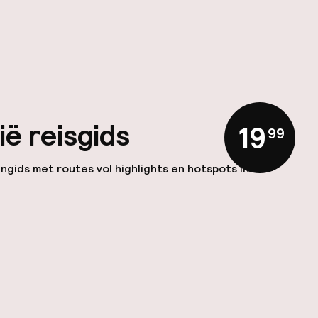
ië reisgids
19
,
99
ngids met routes vol highlights en hotspots in de