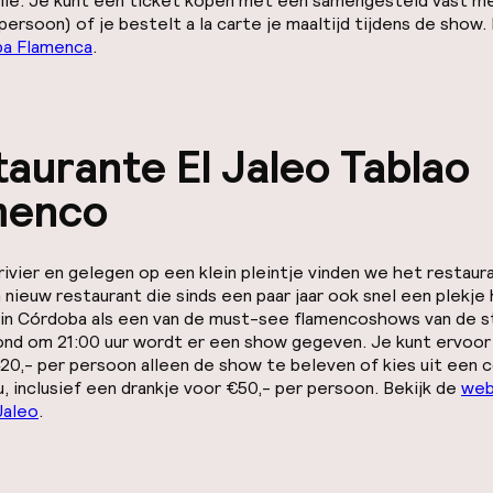
ie. Je kunt een ticket kopen met een samengesteld vast men
 persoon) of je bestelt
a la carte
je maaltijd tijdens de show
a Flamenca
.
aurante El Jaleo Tablao
menco
 rivier en gelegen op een klein pleintje vinden we het restaur
 nieuw restaurant die sinds een paar jaar ook snel een plekje
in Córdoba als een van de must-see flamencoshows van de s
ond om 21:00 uur wordt er een show gegeven. Je kunt ervoor
20,- per persoon alleen de show te beleven of kies uit een
, inclusief een drankje voor €50,- per persoon. Bekijk de
web
Jaleo
.