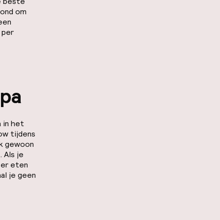
e beste
vond om
 een
 per
epa
 in het
ow tijdens
ok gewoon
 Als je
 er eten
al je geen