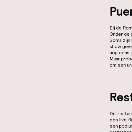
Pue
Bij de Rom
Onder de 
Soms zijn
show geve
nog eens 
Maar probe
om een un
Rest
Dit restau
een live f
een podium