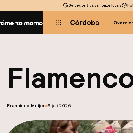
De beste tips
van onze locals
Ho
Córdoba
Overzic
Home
Flamenco
op
Francisco Meijer
9 juli 2026
Gepubliceerd door