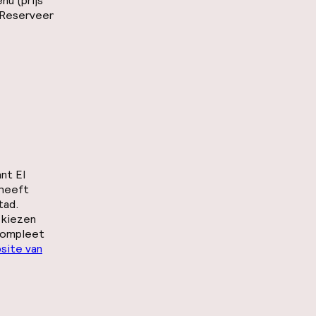
u (prijs
. Reserveer
ant El
 heeft
tad.
 kiezen
 compleet
site van