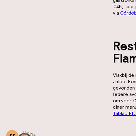
gastronom
€45,- per
via
Córdob
Rest
Fla
Vlakbij de
Jaleo. Een
gevonden 
Iedere av
om voor €
diner menu
Tablao El 