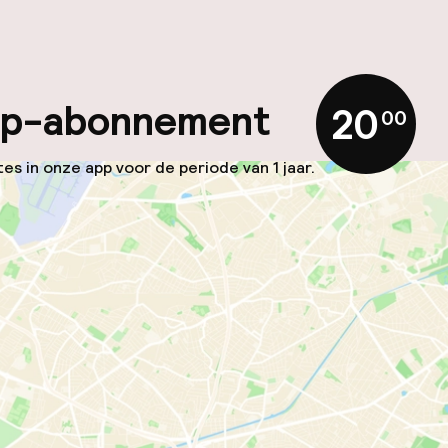
app-abonnement
20
,
00
es in onze app voor de periode van 1 jaar.