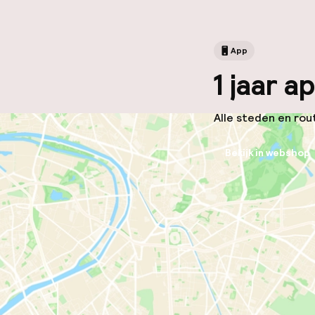
App
1 jaar 
Alle steden en rout
Bekijk in webshop