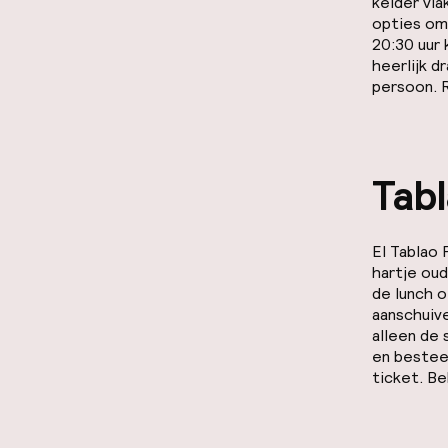
kelder vla
opties om
20:30 uur 
heerlijk d
persoon. 
Tab
El Tablao
hartje ou
de lunch 
aanschuiv
alleen de 
en bestee
ticket. Be