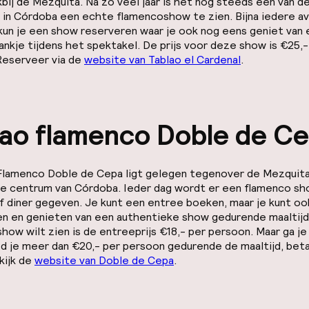
kbij de Mezquita. Na zo veel jaar is het nog steeds één van d
 in Córdoba een echte flamencoshow te zien. Bijna iedere a
kun je een show reserveren waar je ook nog eens geniet van
rankje tijdens het spektakel. De prijs voor deze show is €25,-
Reserveer via de
website van Tablao el Cardenal
.
lao flamenco Doble de C
 Flamenco Doble de Cepa ligt gelegen tegenover de Mezquita
de centrum van Córdoba. Ieder dag wordt er een flamenco sh
of diner gegeven. Je kunt een entree boeken, maar je kunt o
en en genieten van een authentieke show gedurende maaltijd.
show wilt zien is de entreeprijs €18,- per persoon. Maar ga je
d je meer dan €20,- per persoon gedurende de maaltijd, beta
kijk de
website van Doble de Cepa
.