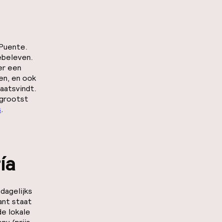
 Puente
.
ebeleven.
er een
en, en ook
aatsvindt.
 grootst
s
.
ía
dagelijks
ant staat
de lokale