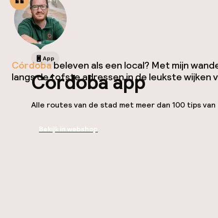
App
Córdoba
beleven als een local? Met mijn wand
Córdoba app
langs de tofste adressen in de leukste wijken 
Alle routes van de stad met meer dan 100 tips van 
Bekijk in webshop