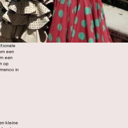
itionale
 om een
om een
on op
amenco in
en kleine