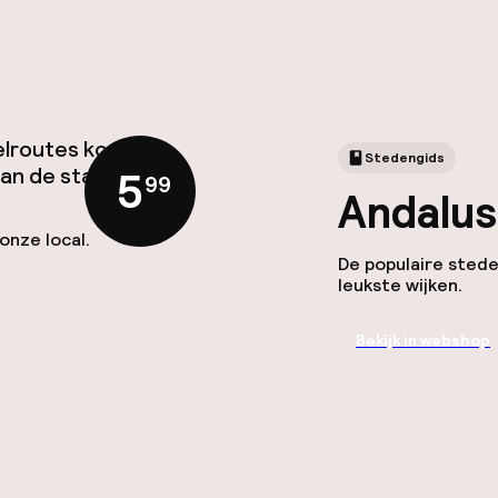
elroutes kom je
Stedengids
van de stad.
5
,
99
Andalus
onze local.
De populaire stede
leukste wijken.
Bekijk in webshop