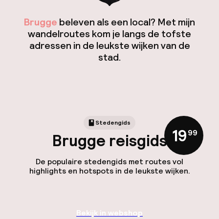
Brugge
beleven als een local? Met mijn
wandelroutes kom je langs de tofste
adressen in de leukste wijken van de
stad.
Stedengids
19
,
99
Brugge reisgids
De populaire stedengids met routes vol
highlights en hotspots in de leukste wijken.
Bekijk in webshop