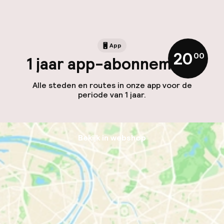
App
20
,
00
1 jaar app-abonnement
Alle steden en routes in onze app voor de
periode van 1 jaar.
Bekijk in webshop