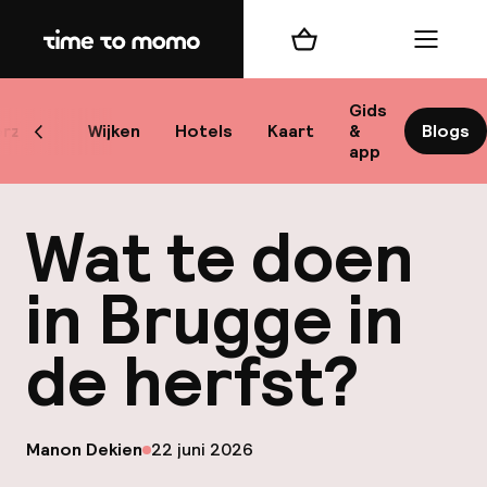
Home
Winkelmand
Menu
Br
Gids
rzicht
Wijken
Hotels
Kaart
&
Blogs
Scroll naar links
app
B
Wat te doen
in Brugge in
de herfst?
best
Reisi
op
Manon Dekien
22 juni 2026
We
Gepubliceerd door