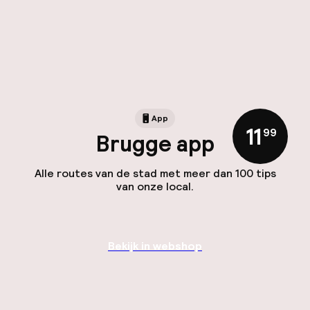
App
11
,
99
Brugge app
Alle routes van de stad met meer dan 100 tips
van onze local.
Bekijk in webshop