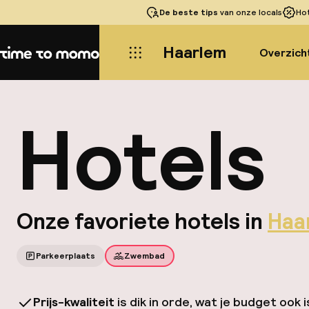
De beste tips
van onze locals
Ho
Haarlem
Overzich
Home
Hotels
Onze favoriete hotels in
Haa
Parkeerplaats
Zwembad
Prijs-kwaliteit
is dik in orde, wat je budget ook i