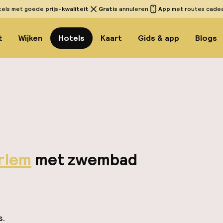
tels met goede
prijs-kwaliteit
Gratis
annuleren
App
met routes cadeau
t
Wijken
Hotels
Kaart
Gids & app
Blogs
rlem
met zwembad
s.