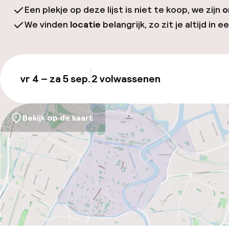
Een plekje op deze lijst is niet te koop, we zijn
o
We vinden
locatie
belangrijk, zo zit je altijd in e
vr 4 – za 5 sep.
2 volwassenen
Updat
Bekijk op de kaart