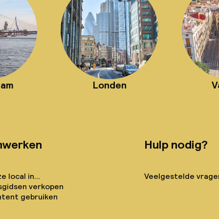
dam
Londen
V
nwerken
Hulp nodig?
 local in...
Veelgestelde vrage
sgidsen verkopen
tent gebruiken