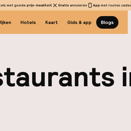
tels met goede
prijs-kwaliteit
Gratis
annuleren
App
met routes cadeau
ijken
Hotels
Kaart
Gids & app
Blogs
taurants in