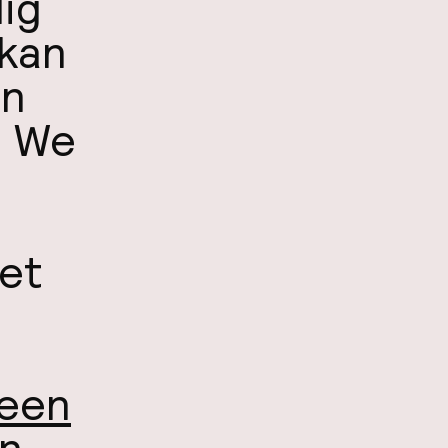
lig
 kan
en
. We
eet
een