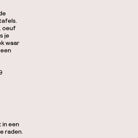
de
tafels.
,
oeuf
s je
ek waar
 een
9
 in een
te raden.