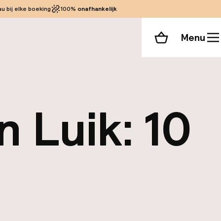
 bij elke boeking
100%
onafhankelijk
Menu
Winkelmand
 Luik: 10