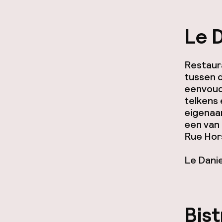
Le D
Restaura
tussen d
eenvoudi
telkens 
eigenaar
een van 
Rue Hors
Le Danie
Bist