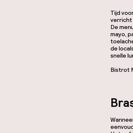
Tijd vo
verricht
De menuk
mayo
, p
toelache
de local
snelle l
Bistrot 
Bra
Wanneer 
eenvoudi