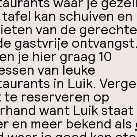
taurants waar je gezel
 tafel kan schuiven en
ieten van de gerecht
de gastvrije ontvangst
en je hier graag 10
essen van leuke
taurants in Luik. Verg
t te reserveren op
rhand want Luik staat
r en meer bekend als