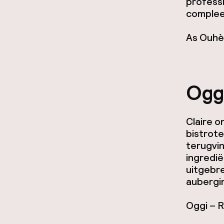
professi
complee
As Ouhès
Ogg
Claire o
bistrote
terugvi
ingredi
uitgebre
aubergi
Oggi – R