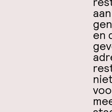
res
aan
gen
en 
gev
adr
res
nie
voo
mee