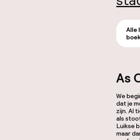
sta
Alle 
boek
As 
We begin
dat je m
zijn. Al
als stoo
Luikse 
maar dan