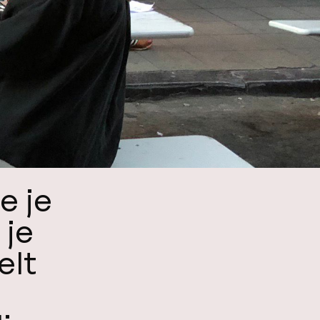
e je
 je
elt