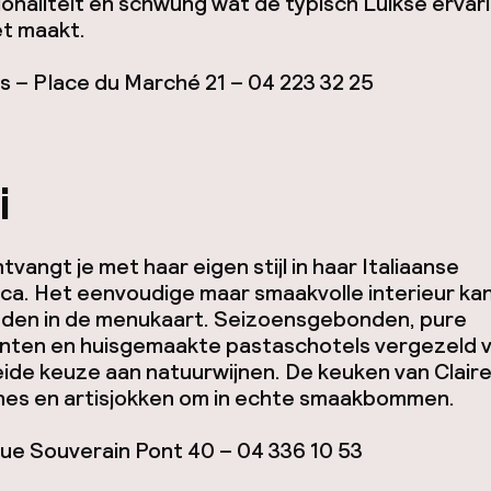
onaliteit en schwung wat de typisch Luikse ervar
t maakt.
 – Place du Marché 21 – 04 223 32 25
i
ntvangt je met haar eigen stijl in haar Italiaanse
ca. Het eenvoudige maar smaakvolle interieur kan
nden in de menukaart. Seizoensgebonden, pure
ënten en huisgemaakte pastaschotels vergezeld 
ide keuze aan natuurwijnen. De keuken van Claire
nes en artisjokken om in echte smaakbommen.
ue Souverain Pont 40 – 04 336 10 53