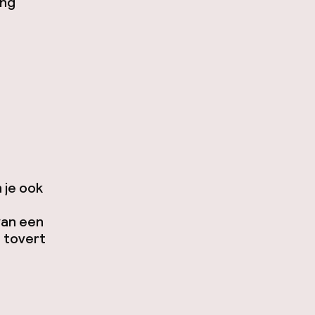
ing
 je ook
van een
 tovert