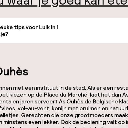
d waar je goed kan et
leuke tips voor Luik in 1
Bekijk de gids van €19
je?
Ouhès
nen met een instituut in de stad. Als er een resta
oet kiezen op de Place du Marché, laat het dan 
 tientalen jaren serveert As Ouhès de Belgische kla
fvlees, vol-au-vent, konijn met pruimen en natuurl
balletjes. Gerechten die onze grootmoeders maak
 minstens even lekker. Ook de bediening valt op i