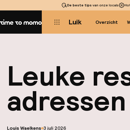
De beste tips
van onze locals
Ho
Luik
Overzicht
W
Home
Leuke res
adressen
op
Louis Waelkens
3 juli 2026