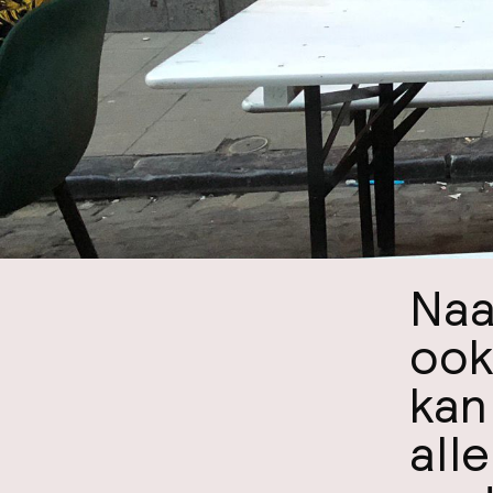
Naa
ook
kan
all