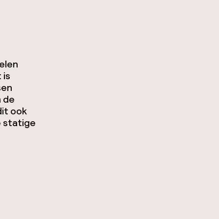
telen
 is
sen
n de
dit ook
 statige