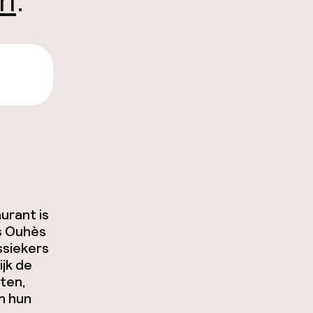
en
.
,99
urant is
As Ouhès
ssiekers
ijk de
ten,
n hun