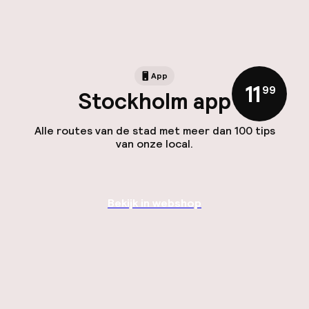
App
11
,
99
Stockholm app
Alle routes van de stad met meer dan 100 tips
van onze local.
Bekijk in webshop