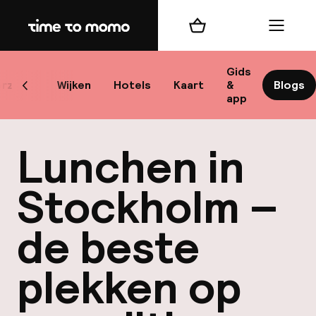
Home
Winkelmand
Menu
Sto
Gids
rzicht
Wijken
Hotels
Kaart
&
Blogs
Scroll naar links
app
Best
Lunchen in
Stockholm –
de beste
bes
Reis
plekken op
W
Mij