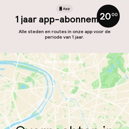
App
20
,
00
1 jaar app-abonnement
Alle steden en routes in onze app voor de
periode van 1 jaar.
Bekijk in webshop