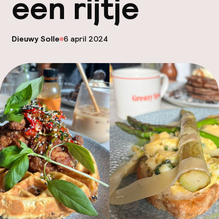
een rijtje
Code 
Hu
op
Dieuwy Solle
6 april 2024
Gepubliceerd door
Face