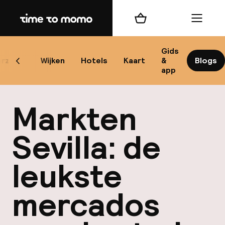
Home
Winkelmand
Menu
Se
Gids
rzicht
Wijken
Hotels
Kaart
&
Blogs
Scroll naar links
app
B
Markten
Sevilla: de
leukste
best
mercados
Reisi
We