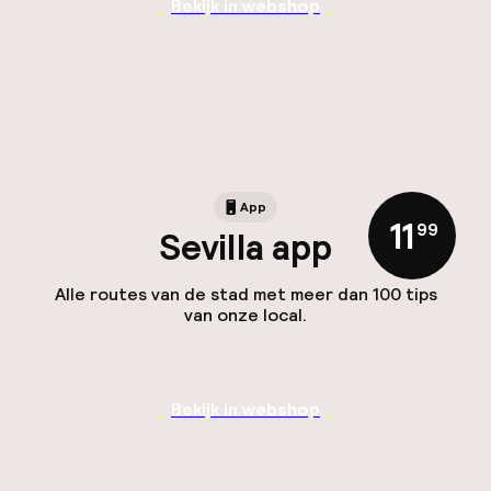
Bekijk in webshop
App
11
,
99
Sevilla app
Alle routes van de stad met meer dan 100 tips
van onze local.
Bekijk in webshop