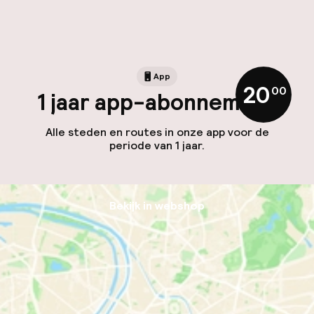
App
20
,
00
1 jaar app-abonnement
Alle steden en routes in onze app voor de
periode van 1 jaar.
Bekijk in webshop