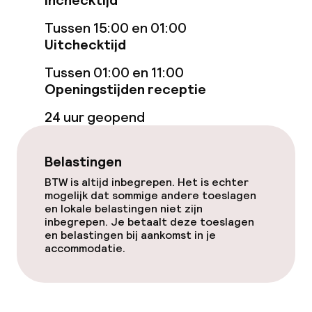
Inchecktijd
Tussen 15:00 en 01:00
Entertainment
Uitchecktijd
Gratis wifi
Tussen 01:00 en 11:00
Openingstijden receptie
Tuin
24 uur geopend
Terras
Belastingen
Zonneterras
BTW is altijd inbegrepen. Het is echter
mogelijk dat sommige andere toeslagen
en lokale belastingen niet zijn
Eet- en drinkgelegenheden
inbegrepen. Je betaalt deze toeslagen
en belastingen bij aankomst in je
Bar
accommodatie.
Eet- en drinkdiensten