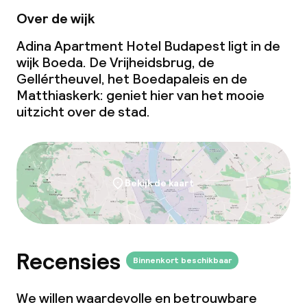
Conferentieruimte
Over de wijk
Vergaderruimte
Adina Apartment Hotel Budapest ligt in de
wijk Boeda. De Vrijheidsbrug, de
Gellértheuvel, het Boedapaleis en de
Beleid
Matthiaskerk: geniet hier van het mooie
uitzicht over de stad.
Overal rookvrij
Vrijgezellenfeesten of andere feesten
niet toegestaan
Bekijk de kaart
Recensies
Binnenkort beschikbaar
We willen waardevolle en betrouwbare