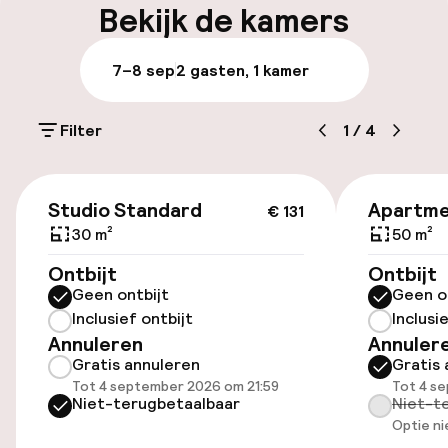
Bekijk de kamers
hebben hotels het recht om het persoonlijke
identificatiedocument van de gasten te
vragen en gasten moeten aan dit verzoek
Parkeren & mobiliteit
7–8 sep
2 gasten, 1 kamer
voldoen. Plan uw reis en aankomst a. u. b. in
overeenstemming met het bovenstaande!
Parkeergelegenheid op eigen terrein
Dank u voor uw vriendelijke medewerking!”
(buiten)
Filter
1
/
4
€ 21,00 per dag
€ 131
Parkeergelegenheid op eigen terrein
Studio Standard
Apartme
€ 131
(binnen)
30 m²
50 m²
€ 21,00 per dag
Ontbijt
Ontbijt
Geen ontbijt
Geen o
Openbaar parkeren
Inclusief ontbijt
Inclusi
Annuleren
Annuler
Transferservice
Gratis annuleren
Gratis 
Tot 4 september 2026 om 21:59
Tot 4 s
Fietsenstalling
Niet-terugbetaalbaar
Niet-t
Optie ni