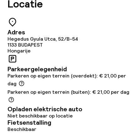
Locatie
Ontbijtbuffet
Roomservice
Adres
Hegedus Gyula Utca, 52/B-54
Faciliteiten en diensten voor kinderen
1133
BUDAPEST
Hongarije
Babysitservice
Parkeergelegenheid
Parkeren op eigen terrein (overdekt): € 21,00 per
Schoonmaakvoorzieningen
dag
Parkeren op eigen terrein (buiten): € 21,00 per dag
Wasfaciliteiten (wasmachine)
Wasservice
Opladen elektrische auto
Niet beschikbaar op locatie
Fietsenstalling
Zakelijke faciliteiten
Beschikbaar