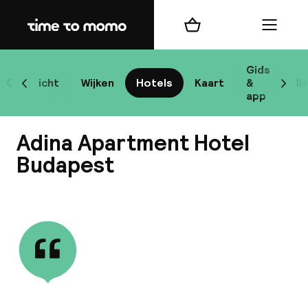
Home
Winkelmand
Menu
Bo
Gids
Overzicht
Wijken
Hotels
Kaart
&
Bl
Scroll naar links
Scrol
app
Bes
Adina Apartment Hotel
Budapest
Bekijk alle
bes
Reis
W
Mij