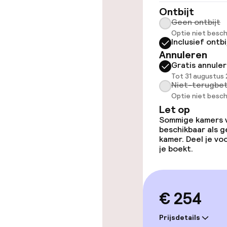
Ontbijt
Eet- en drink
Geen ontbijt
Optie niet besch
Inclusief ontbi
Restaurant
Annuleren
Gratis annule
Bar
Tot 31 augustus 
Niet-terugbet
Optie niet besch
Let op
Eet- en drinkd
Sommige kamers va
beschikbaar als g
kamer. Deel je v
Ontbijtbuffet
je boekt.
Ontbijt à la c
Lunch à la car
€ 254
Prijsdetails