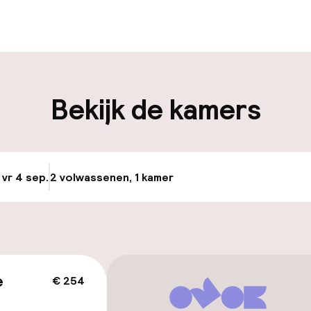
edewerkers
iliteit
Bekijk de kamers
keren
Transferservice
uttle
 vr 4 sep.
2 volwassenen, 1 kamer
Update beschikba
Terras
e
€ 254