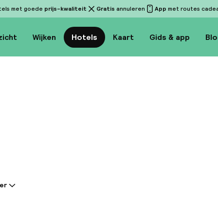
tels met goede
prijs-kwaliteit
Gratis
annuleren
App
met routes cadeau
zicht
Wijken
Hotels
Kaart
Gids & app
Bl
Bekijk 
er
tie gedeeld door de accommodatie:
ante Alice Hotel, met zijn 41 charmante kamers, vorm
ng op de glamour van de door UNESCO beschermde An