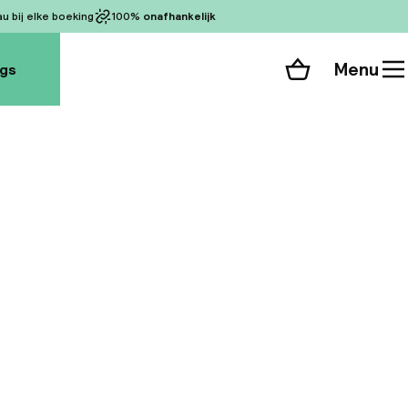
 bij elke boeking
100%
onafhankelijk
Menu
ogs
Winkelmand
Bekijk de kamers
alle 17 foto’s
t de perfecte
drássy Avenue. Dit