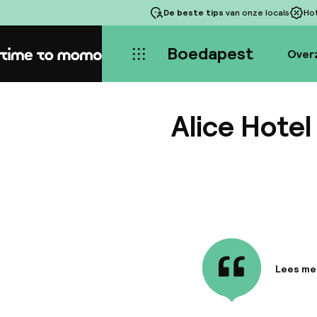
De beste tips
van onze locals
Ho
Boedapest
Over
Home
Alice Hotel
Lees me
Informa
Het eleg
aanvulli