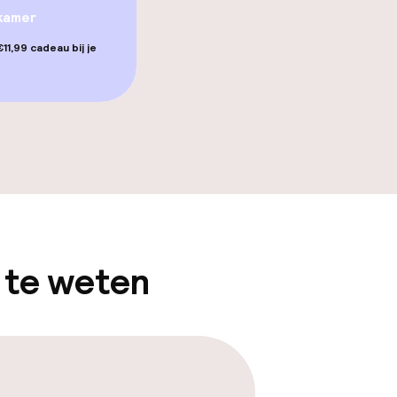
kamer
11,99 cadeau bij je
opties
orzieningen
teiten
 te weten
te