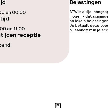
ijd
Belastingen
j
Grote huisdiere
(meer dan 5 kg)
00 en 00:00
BTW is altijd inbegre
mogelijk dat sommig
eren toegestaan
tijd
en lokale belastingen
 5 kg)
Je betaalt deze toe
00 en 11:00
bij aankomst in je a
tijden receptie
opend