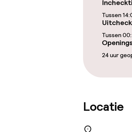
Incheckt
Overal rookvri
Tussen 14:
Kleine huisdi
Uitcheck
(minder dan de
Tussen 00:
Openings
24 uur ge
Locatie