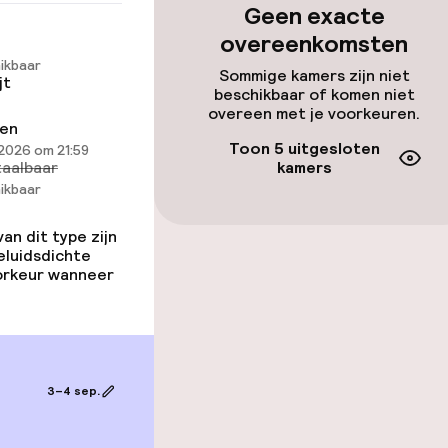
Geen exacte
overeenkomsten
gelegenheden
ikbaar
Sommige kamers zijn niet
jt
beschikbaar of komen niet
overeen met je voorkeuren.
ren
Toon 5 uitgesloten
2026 om 21:59
aalbaar
kamers
ikbaar
iensten
n dit type zijn
eluidsdichte
oorkeur wanneer
Diner à la carte
arte
Vroeg ontbijt
te
3–4 sep.