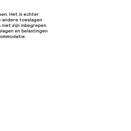
n toegestaan
pen. Het is echter
e andere toeslagen
 niet zijn inbegrepen.
slagen en belastingen
ccommodatie.