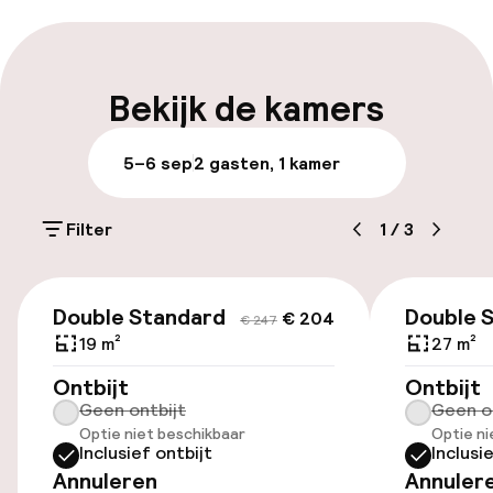
Meertalige medewerkers
Bagageruimte
Bekijk de kamers
Parkeren & mobiliteit
5–6 sep
2 gasten, 1 kamer
Openbaar parkeren
Filter
1
/
3
Luchthavenshuttle
€ 204
€ 247
Double Standard
Double 
€ 204
€ 247
Toegankelijkheid
19 m²
27 m²
Lift
Ontbijt
Ontbijt
Geen ontbijt
Geen o
Optie niet beschikbaar
Optie ni
Inclusief ontbijt
Inclusi
Zwemmen & wellness
Annuleren
Annuler