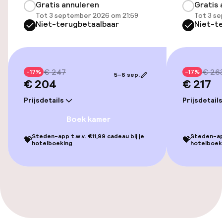
Gratis annuleren
Gratis 
Massage
Tot 3 september 2026 om 21:59
Tot 3 s
Niet-terugbetaalbaar
Niet-t
Entertainment
Gratis wifi
€ 247
€ 26
-17%
-17%
5–6 sep.
€ 204
€ 217
TV lounge
Prijsdetails
Prijsdetail
Boek kamer
Eet- en drinkgelegenheden
Steden-app t.w.v. €11,99 cadeau bij je
Steden-app
💝
💝
hotelboeking
hotelboek
Bar
Eet- en drinkdiensten
Ontbijtbuffet