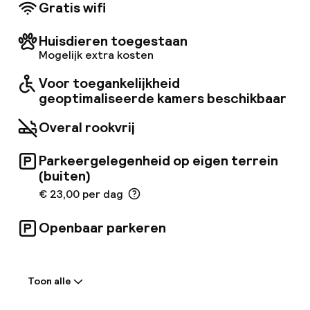
mogelijkheid om te ontspannen en nieuwe
Gratis wifi
energie op te doen, even weg van de drukte
van de stad.
Huisdieren toegestaan
Mogelijk extra kosten
Voor toegankelijkheid
geoptimaliseerde kamers beschikbaar
Overal rookvrij
Parkeergelegenheid op eigen terrein
(buiten)
€ 23,00 per dag
Openbaar parkeren
Welkom
Toon alle
Receptie: 24 uur geopend