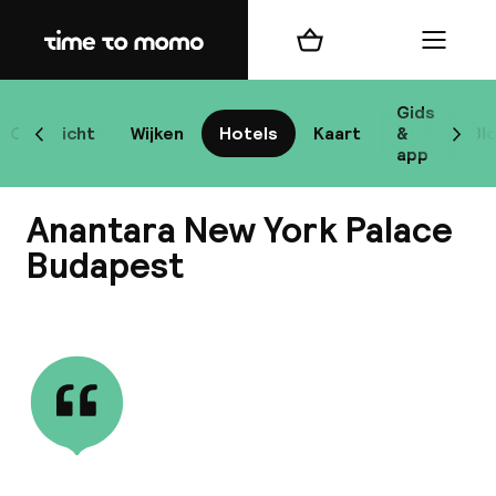
Home
Winkelmand
Menu
Bo
Gids
Overzicht
Wijken
Hotels
Kaart
&
Bl
Scroll naar links
Scrol
app
Bes
Anantara New York Palace
Budapest
Bekijk alle
bes
Reis
W
Mij