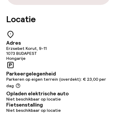
Gratis wifi
Locatie
Eet- en drinkgelegenheden
Restaurant
Adres
Bar
Erzsebet Korut, 9-11
1073
BUDAPEST
Hongarije
Eet- en drinkdiensten
Parkeergelegenheid
Ontbijtbuffet
Parkeren op eigen terrein (overdekt): € 23,00 per
dag
Lunch à la carte
Opladen elektrische auto
Niet beschikbaar op locatie
Diner à la carte
Fietsenstalling
Niet beschikbaar op locatie
Roomservice