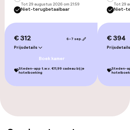
Tot 29 augustus 2026 om 21:59
Tot 29 a
Niet-terugbetaalbaar
Niet-t
Toegankelijkheid
Overal rolstoeltoegankelijk
€ 312
€ 394
6–7 sep.
Lift
Prijsdetails
Prijsdetail
Voor toegankelijkheid
Boek kamer
geoptimaliseerde kamers beschikbaar
Steden-app t.w.v. €11,99 cadeau bij je
Steden-app
💝
💝
hotelboeking
hotelboek
Kamers
Voor toegankelijkheid
geoptimaliseerde kamers beschikbaar
Zwemmen & wellness