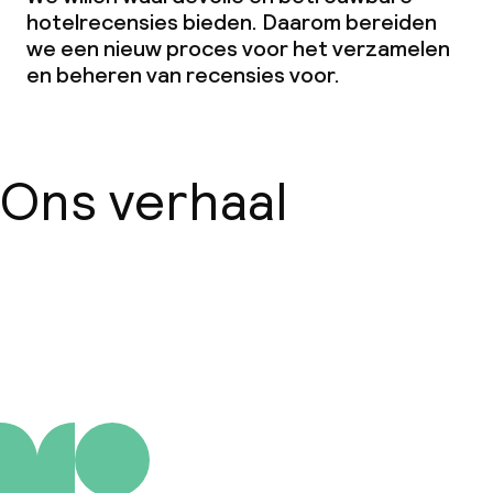
Conferentieruimte
hotelrecensies bieden. Daarom bereiden
we een nieuw proces voor het verzamelen
Vergaderruimte
en beheren van recensies voor.
Beleid
Ons verhaal
Overal rookvrij
Kleine huisdieren toegestaan (minder
dan de 5 kg)
Grote huisdieren toegestaan (meer
Over ons
dan 5 kg)