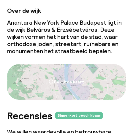
Over de wijk
Dieetopties
Anantara New York Palace Budapest ligt in
de wijk Belváros & Erzsébetváros. Deze
Speciale dieetopties
wijken vormen het hart van de stad, waar
orthodoxe joden, streetart, ruïnebars en
Faciliteiten en diensten voor kinderen
monumenten het straatbeeld bepalen.
Babysitservice
Bekijk de kaart
Schoonmaakvoorzieningen
Wasservice
Recensies
Binnenkort beschikbaar
Zakelijke faciliteiten
We willen waardevolle en betrouwbare