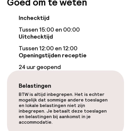
Goed om te weten
Zoetwater binnenzwembad
Zoetwater buitenzwembad
Inchecktijd
Tussen 15:00 en 00:00
Hot tub
Uitchecktijd
Solarium
Tussen 12:00 en 12:00
Openingstijden receptie
Stoombad
24 uur geopend
Spa behandelingen
Belastingen
Massage
BTW is altijd inbegrepen. Het is echter
Fitnessruimte / gym
mogelijk dat sommige andere toeslagen
en lokale belastingen niet zijn
inbegrepen. Je betaalt deze toeslagen
en belastingen bij aankomst in je
Entertainment
accommodatie.