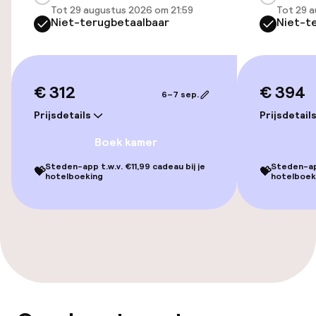
Tot 29 augustus 2026 om 21:59
Tot 29 a
Niet-terugbetaalbaar
Niet-t
Toegankelijkheid
Overal rolstoeltoegankelijk
€ 312
€ 394
6–7 sep.
Lift
Prijsdetails
Prijsdetail
Voor toegankelijkheid
Boek kamer
geoptimaliseerde kamers beschikbaar
Steden-app t.w.v. €11,99 cadeau bij je
Steden-app
💝
💝
hotelboeking
hotelboek
Kamers
Voor toegankelijkheid
geoptimaliseerde kamers beschikbaar
Zwemmen & wellness