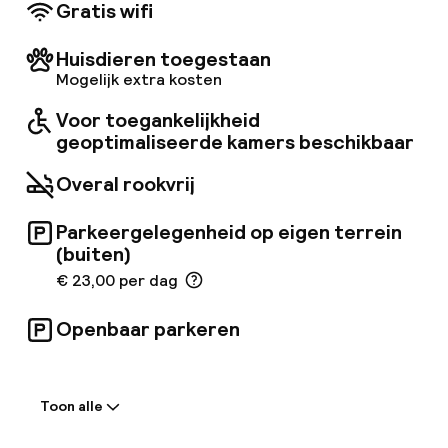
mogelijkheid om te ontspannen en nieuwe
Gratis wifi
energie op te doen, even weg van de drukte
van de stad.
Huisdieren toegestaan
Mogelijk extra kosten
Voor toegankelijkheid
geoptimaliseerde kamers beschikbaar
Overal rookvrij
Parkeergelegenheid op eigen terrein
(buiten)
€ 23,00 per dag
Openbaar parkeren
Welkom
Toon alle
Receptie: 24 uur geopend