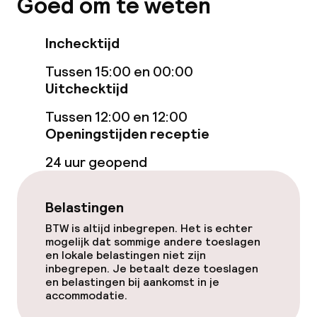
Goed om te weten
Zoetwater binnenzwembad
Zoetwater buitenzwembad
Inchecktijd
Tussen 15:00 en 00:00
Hot tub
Uitchecktijd
Solarium
Tussen 12:00 en 12:00
Openingstijden receptie
Stoombad
24 uur geopend
Spa behandelingen
Belastingen
Massage
BTW is altijd inbegrepen. Het is echter
Fitnessruimte / gym
mogelijk dat sommige andere toeslagen
en lokale belastingen niet zijn
inbegrepen. Je betaalt deze toeslagen
en belastingen bij aankomst in je
Entertainment
accommodatie.