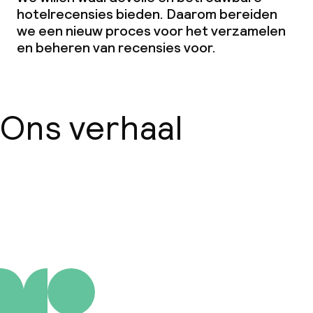
Conferentieruimte
hotelrecensies bieden. Daarom bereiden
we een nieuw proces voor het verzamelen
Vergaderruimte
en beheren van recensies voor.
Beleid
Ons verhaal
Overal rookvrij
Kleine huisdieren toegestaan (minder
dan de 5 kg)
Grote huisdieren toegestaan (meer
Over ons
dan 5 kg)