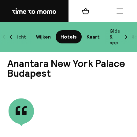
Home
Winkelmand
Menu
Bo
Gids
Overzicht
Wijken
Hotels
Kaart
&
Bl
Scroll naar links
Scrol
app
Bes
Anantara New York Palace
Budapest
Bekijk alle
bes
Reis
W
Mij