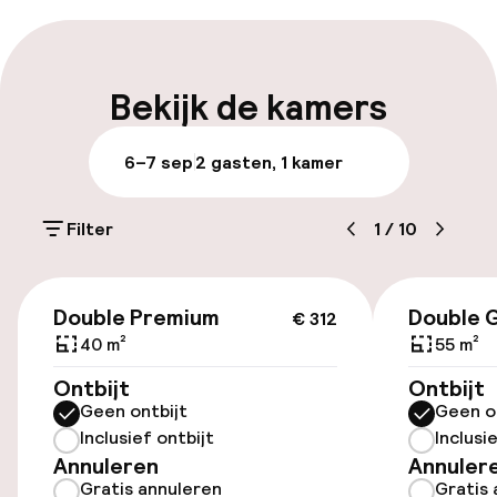
Laat uitchecken mogelijk
Meertalige medewerkers
Bekijk de kamers
Bagageruimte
6–7 sep
2 gasten, 1 kamer
Parkeren & mobiliteit
Filter
1
/
10
Parkeergelegenheid op eigen terrein
(buiten)
€ 312
€ 23,00 per dag
Double Premium
Double 
€ 312
40 m²
55 m²
Parkeerservice
Ontbijt
Ontbijt
Geen ontbijt
Geen o
Openbaar parkeren
Inclusief ontbijt
Inclusi
Annuleren
Annuler
Luchthavenshuttle
Gratis annuleren
Gratis 