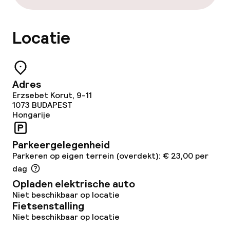
Gratis wifi
Locatie
Eet- en drinkgelegenheden
Restaurant
Adres
Bar
Erzsebet Korut, 9-11
1073
BUDAPEST
Hongarije
Eet- en drinkdiensten
Parkeergelegenheid
Ontbijtbuffet
Parkeren op eigen terrein (overdekt): € 23,00 per
dag
Lunch à la carte
Opladen elektrische auto
Niet beschikbaar op locatie
Diner à la carte
Fietsenstalling
Niet beschikbaar op locatie
Roomservice