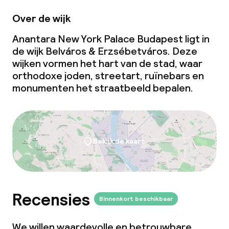
Over de wijk
Dieetopties
Anantara New York Palace Budapest ligt in
de wijk Belváros & Erzsébetváros. Deze
Speciale dieetopties
wijken vormen het hart van de stad, waar
orthodoxe joden, streetart, ruïnebars en
Faciliteiten en diensten voor kinderen
monumenten het straatbeeld bepalen.
Babysitservice
Bekijk de kaart
Schoonmaakvoorzieningen
Wasservice
Recensies
Binnenkort beschikbaar
Zakelijke faciliteiten
We willen waardevolle en betrouwbare