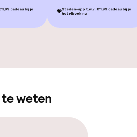
11,99 cadeau bij je
Steden-app t.w.v. €11,99 cadeau bij je
💝
Terras
hotelboeking
gelegenheden
 te weten
iensten
Diner à la carte