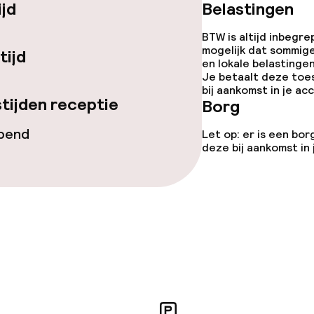
ijd
Belastingen
te
Roomservice
BTW is altijd inbegre
mogelijk dat sommig
tijd
en lokale belastingen
orzieningen
Je betaalt deze toe
bij aankomst in je a
tijden receptie
Borg
opend
Let op: er is een bor
deze bij aankomst in
teiten
uimte
te