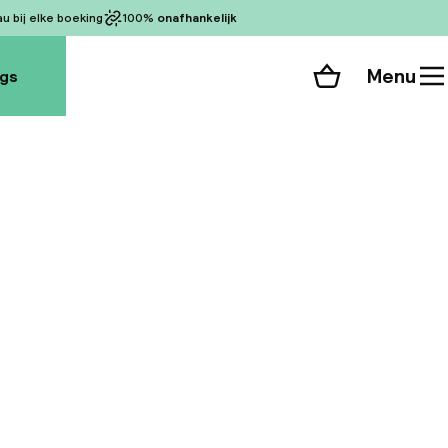
 bij elke boeking
100%
onafhankelijk
Menu
ogs
Winkelmand
Bekijk de kamers
alle 131 foto’s
uare/ St Stevens
apest en de Donau.