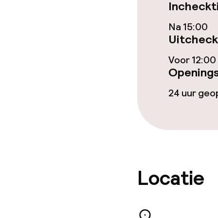
Incheckt
Lunch à la car
Na 15:00
Uitcheck
Schoonmaakvo
Voor 12:00
Openings
Wasservice
24 uur ge
Zakelijke facili
Conferentier
Vergaderruim
Locatie
Beleid