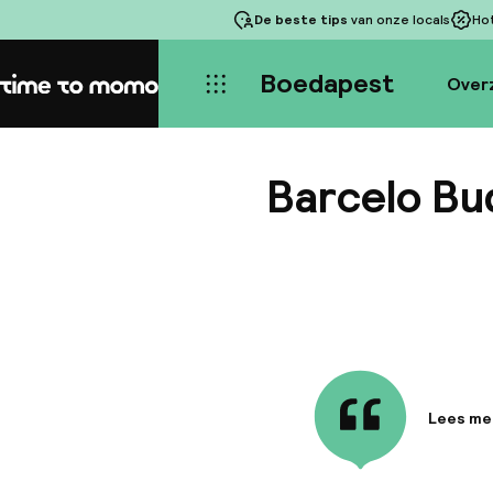
De beste tips
van onze locals
Ho
Boedapest
Over
Home
Barcelo Bu
Lees me
Informa
Het hote
Cathedra