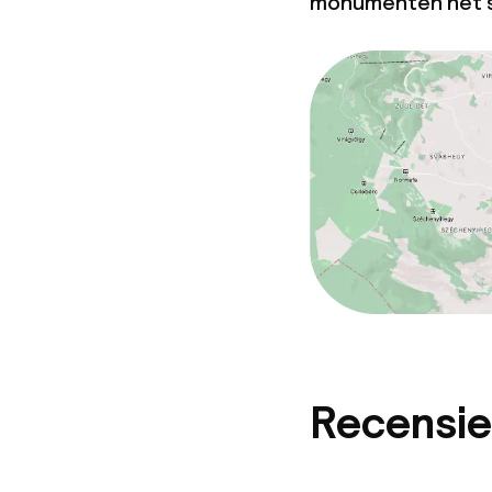
monumenten het s
Recensie