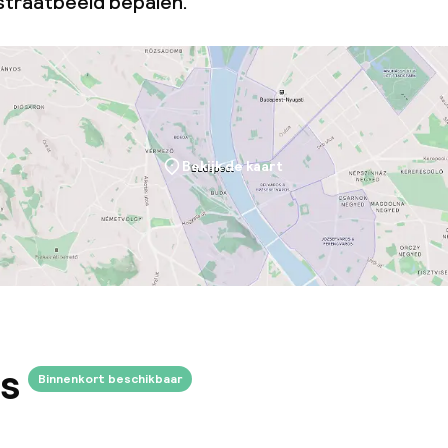
traatbeeld bepalen.
Bekijk de kaart
s
Binnenkort beschikbaar