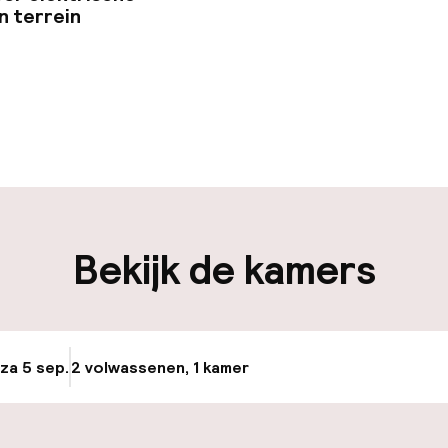
n terrein
uur geopend
Meertalige med
en mogelijk
Bagageruimte
en mogelijk
Bekijk de kamers
iliteit
nheid op eigen
Openbaar parke
n)
 za 5 sep.
2 volwassenen, 1 kamer
Update beschikba
Oplaadpunt elek
locatie
nheid op eigen