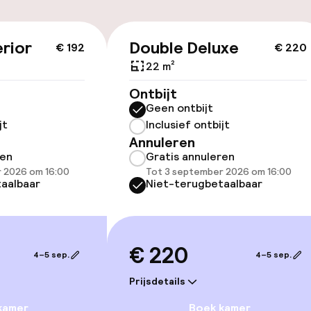
Luchthavenshut
n)
rior
Double Deluxe
€ 192
€ 220
22 m²
id
Ontbijt
Geen ontbijt
ltoegankelijk
jt
Inclusief ontbijt
Annuleren
ren
Gratis annuleren
 2026 om 16:00
Tot 3 september 2026 om 16:00
aalbaar
Niet-terugbetaalbaar
llness
 / gym
€ 220
4–5 sep.
4–5 sep.
Prijsdetails
kamer
Boek kamer