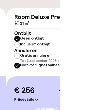
tle
Room Deluxe Premium
Double
€ 256
With 
31 m²
25 m²
Ontbijt
Geen ontbijt
Ontbijt
Inclusief ontbijt
Geen 
Annuleren
Inclus
Gratis annuleren
Annule
Tot 3 september 2026 om 16:00
Grati
Niet-terugbetaalbaar
Tot 3 
Niet-
€ 256
4–5 sep.
€ 25
Prijsdetails
Prijsdetai
Boek kamer