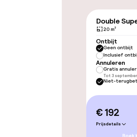
terrein (binne
€ 40,00 per dag
Double Supe
20 m²
Toegankelijkhe
Ontbijt
Geen ontbijt
Overal rolstoe
Inclusief ontbi
Annuleren
Lift
Gratis annule
Tot 3 september
Niet-terugbet
Zwemmen & we
Fitnessruimte
€ 192
Prijsdetails
Entertainment
Boek 