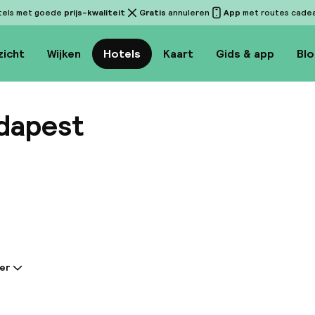
tels met goede
prijs-kwaliteit
Gratis
annuleren
App
met routes cadeau
zicht
Wijken
Hotels
Kaart
Gids & app
Bl
dapest
Bekijk 
er
tie gedeeld door de accommodatie:
l ligt in het VI District/ Terezvaros/ vlakbij Deak Sq
l/ Synagouge/ Vaci Street/ het Parlement van Boed