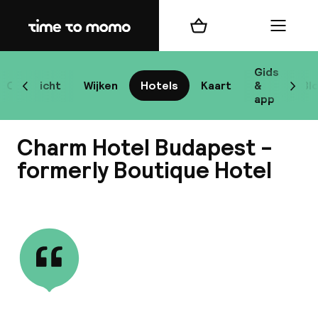
Home
Winkelmand
Menu
Bo
Gids
Overzicht
Wijken
Hotels
Kaart
&
Bl
Scroll naar links
Scrol
app
Bes
Charm Hotel Budapest -
formerly Boutique Hotel
Bekijk alle
bes
Reis
W
Mij