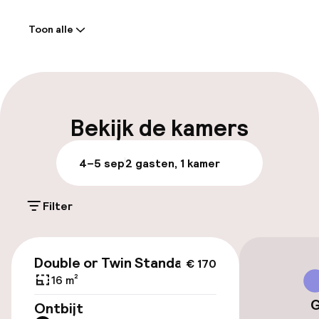
Welkom
Toon alle
Receptie: 24 uur geopend
Meertalige medewerkers
Bagageruimte
Bekijk de kamers
Parkeren & mobiliteit
4–5 sep
2 gasten, 1 kamer
Parkeergelegenheid op eigen terrein
(buiten)
Filter
€ 20,00 per dag
€ 170
Parkeerservice
Double or Twin Standard
€ 170
16 m²
Openbaar parkeren
G
Ontbijt