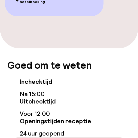
Eet- en drinkgelegenheden
hotelboeking
Bar
Eet- en drinkdiensten
Ontbijtbuffet
Goed om te weten
Roomservice
Inchecktijd
Schoonmaakvoorzieningen
Na 15:00
Uitchecktijd
Wasservice
Voor 12:00
Openingstijden receptie
Beleid
24 uur geopend