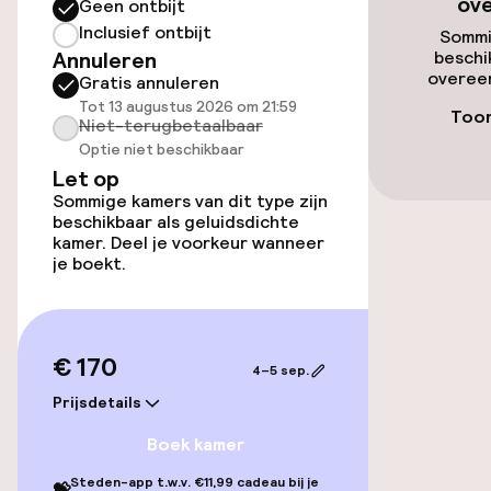
ov
Geen ontbijt
Luchthavenshuttle
Inclusief ontbijt
Sommi
Annuleren
beschi
Transferservice
overeen
Gratis annuleren
Tot 13 augustus 2026 om 21:59
Toon
Niet-terugbetaalbaar
Toegankelijkheid
Optie niet beschikbaar
Let op
Overal rolstoeltoegankelijk
Sommige kamers van dit type zijn
beschikbaar als geluidsdichte
kamer. Deel je voorkeur wanneer
Lift
je boekt.
Entertainment
€ 170
Betaalde wifi
4–5 sep.
Prijsdetails
TV lounge
Boek kamer
Steden-app t.w.v. €11,99 cadeau bij je
💝