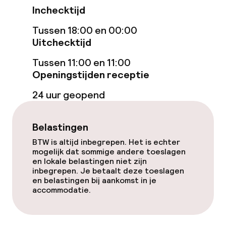
Entertainment
Inchecktijd
Gratis wifi
Tussen 18:00 en 00:00
Uitchecktijd
Eet- en drinkgelegenheden
Tussen 11:00 en 11:00
Openingstijden receptie
Bar
24 uur geopend
Eet- en drinkdiensten
Belastingen
Ontbijtbuffet
BTW is altijd inbegrepen. Het is echter
mogelijk dat sommige andere toeslagen
en lokale belastingen niet zijn
Roomservice
inbegrepen. Je betaalt deze toeslagen
en belastingen bij aankomst in je
accommodatie.
Schoonmaakvoorzieningen
Wasservice