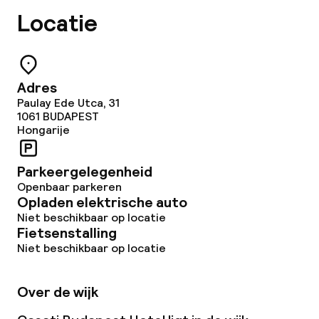
Locatie
Zakelijke faciliteiten
Conferentieruimte
Adres
Paulay Ede Utca, 31
Vergaderruimte
1061
BUDAPEST
Hongarije
Beleid
Parkeergelegenheid
Openbaar parkeren
Overal rookvrij
Opladen elektrische auto
Niet beschikbaar op locatie
Uitsluitend volwassenen
Fietsenstalling
Niet beschikbaar op locatie
Over de wijk