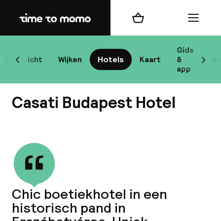
Home
Winkelmand
Menu
Bo
Gids
Overzicht
Wijken
Hotels
Kaart
&
Bl
Scroll naar links
Scrol
app
Bes
Casati Budapest Hotel
Bekijk alle
bes
Reis
Chic boetiekhotel in een
W
historisch pand in
Mij