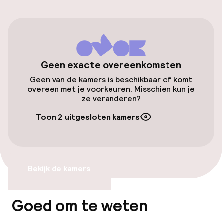
Luchthavenshuttle
Fietsverhuur
Toegankelijkheid
Geen exacte overeenkomsten
Geen van de kamers is beschikbaar of komt
Lift
overeen met je voorkeuren. Misschien kun je
ze veranderen?
Zwemmen & wellness
Toon 2 uitgesloten kamers
Spacentrum
Massage
Bekijk de kamers
Fitnessruimte / gym
Goed om te weten