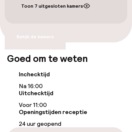
Toon 7 uitgesloten kamers
Eet- en drinkdiensten
Ontbijtbuffet
Bekijk de kamers
Beleid
Goed om te weten
Overal rookvrij
Inchecktijd
Na 16:00
Uitchecktijd
Voor 11:00
Openingstijden receptie
24 uur geopend