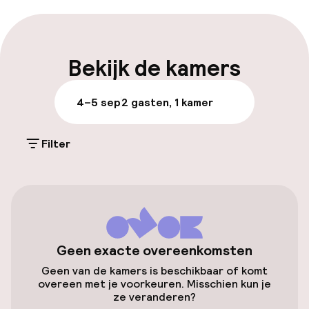
Meertalige medewerkers
Bagageruimte
Bekijk de kamers
Parkeren & mobiliteit
4–5 sep
2 gasten, 1 kamer
Openbaar parkeren
Filter
Entertainment
Gratis wifi
Geen exacte overeenkomsten
Eet- en drinkgelegenheden
Geen van de kamers is beschikbaar of komt
overeen met je voorkeuren. Misschien kun je
Restaurant
ze veranderen?