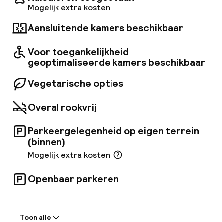
de bovenste verdieping en ontspannen in de
Mogelijk extra kosten
aangrenzende sauna. Op zoek naar een hapje
Aansluitende kamers beschikbaar
eten? Geniet van het ontbijt in het Cult
Restaurant of kom langs voor hapjes en diners
in het Axis Café, omringd door groen.
Voor toegankelijkheid
geoptimaliseerde kamers beschikbaar
Vegetarische opties
Overal rookvrij
Parkeergelegenheid op eigen terrein
(binnen)
Mogelijk extra kosten
Openbaar parkeren
Welkom
Toon alle