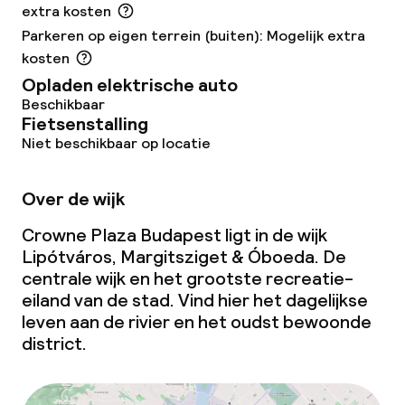
extra kosten
Eet- en drinkdiensten
Parkeren op eigen terrein (buiten): Mogelijk extra
kosten
Ontbijtbuffet
Opladen elektrische auto
Beschikbaar
Ontbijt à la carte
Fietsenstalling
Niet beschikbaar op locatie
Lunchbuffet
Over de wijk
Lunch à la carte
Crowne Plaza Budapest ligt in de wijk
Dinerbuffet
Lipótváros, Margitsziget & Óboeda. De
centrale wijk en het grootste recreatie-
Diner à la carte
eiland van de stad. Vind hier het dagelijkse
leven aan de rivier en het oudst bewoonde
Diner, vast menu
district.
Roomservice