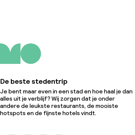
Wasservice
Over ons
Zakelijke faciliteiten
Conferentieruimte
Vergaderruimte
Beleid
De beste stedentrip
Borg bij aankomst
Je bent maar even in een stad en hoe haal je dan
alles uit je verblijf? Wij zorgen dat je onder
Overal rookvrij
andere de leukste restaurants, de mooiste
hotspots en de fijnste hotels vindt.
Kleine huisdieren toegestaan (minder
dan de 5 kg)