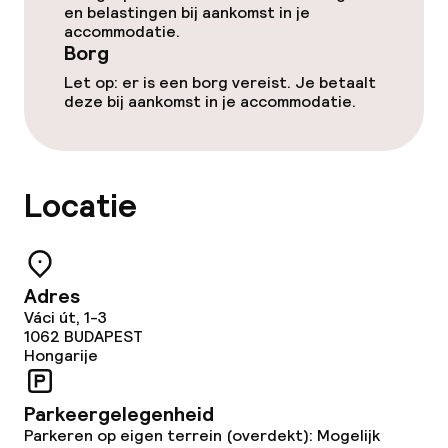
Entertainment
en belastingen bij aankomst in je
accommodatie.
Borg
Betaalde wifi
Let op: er is een borg vereist. Je betaalt
deze bij aankomst in je accommodatie.
Tuin
Terras
Locatie
Zonneterras
TV lounge
Adres
Eet- en drinkgelegenheden
Váci út, 1-3
1062
BUDAPEST
Hongarije
Restaurant
Parkeergelegenheid
Bar
Parkeren op eigen terrein (overdekt): Mogelijk