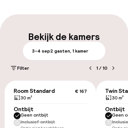
Receptie: 24 uur geopend
Vroeg inchecken mogelijk
Laat uitchecken mogelijk
Bekijk de kamers
Meertalige medewerkers
3–4 sep
2 gasten, 1 kamer
Bagageruimte
Filter
1
/
10
Parkeren & mobiliteit
€ 167
Parkeergelegenheid op eigen terrein
Room Standard
Twin St
€ 167
(buiten)
30 m²
30 m²
Mogelijk extra kosten
Ontbijt
Ontbijt
Geen ontbijt
Geen o
Parkeergelegenheid op eigen terrein
Inclusief ontbijt
Inclusi
(binnen)