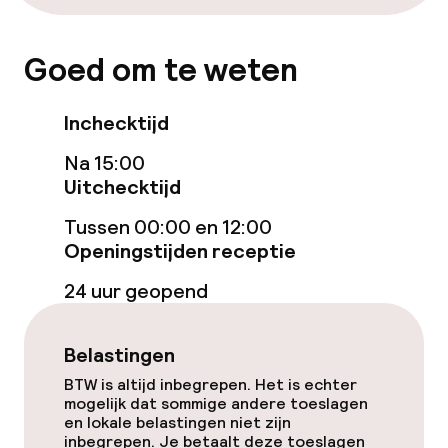
Lift
Goed om te weten
Voor toegankelijkheid
geoptimaliseerde kamers beschikbaar
Inchecktijd
Na 15:00
Kamers
Uitchecktijd
Aansluitende kamers beschikbaar
Tussen 00:00 en 12:00
Openingstijden receptie
Voor toegankelijkheid
geoptimaliseerde kamers beschikbaar
24 uur geopend
Zwemmen & wellness
Belastingen
BTW is altijd inbegrepen. Het is echter
Fitnessruimte / gym
mogelijk dat sommige andere toeslagen
en lokale belastingen niet zijn
inbegrepen. Je betaalt deze toeslagen