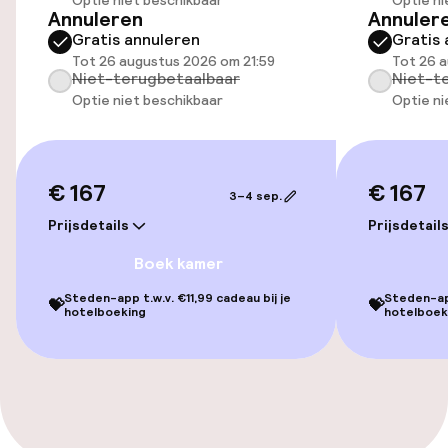
Optie niet beschikbaar
Optie ni
Mogelijk extra kosten
Annuleren
Annuler
Gratis annuleren
Gratis 
Parkeerservice
Tot 26 augustus 2026 om 21:59
Tot 26 a
Niet-terugbetaalbaar
Niet-t
Optie niet beschikbaar
Optie ni
Openbaar parkeren
Oplaadpunt elektrische auto op
locatie
€ 167
€ 167
3–4 sep.
Luchthavenshuttle
Prijsdetails
Prijsdetail
Boek kamer
Transferservice
Steden-app t.w.v. €11,99 cadeau bij je
Steden-app
💝
💝
Fietsverhuur
hotelboeking
hotelboek
Toegankelijkheid
Overal rolstoeltoegankelijk