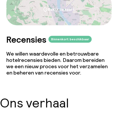
Dieetopties
Bekijk de kaart
Speciale dieetopties
Glutenvrije opties
Recensies
Binnenkort beschikbaar
Vegetarische opties
We willen waardevolle en betrouwbare
hotelrecensies bieden. Daarom bereiden
Faciliteiten en diensten voor kinderen
we een nieuw proces voor het verzamelen
en beheren van recensies voor.
Babysitservice
Schoonmaakvoorzieningen
Ons verhaal
Wasfaciliteiten (wasmachine)