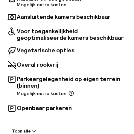
de bovenste verdieping en ontspannen in de
Mogelijk extra kosten
aangrenzende sauna. Op zoek naar een hapje
Aansluitende kamers beschikbaar
eten? Geniet van het ontbijt in het Cult
Restaurant of kom langs voor hapjes en diners
in het Axis Café, omringd door groen.
Voor toegankelijkheid
geoptimaliseerde kamers beschikbaar
Vegetarische opties
Overal rookvrij
Parkeergelegenheid op eigen terrein
(binnen)
Mogelijk extra kosten
Openbaar parkeren
Welkom
Toon alle