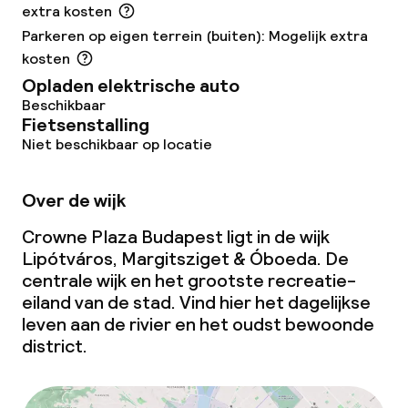
extra kosten
Eet- en drinkdiensten
Parkeren op eigen terrein (buiten): Mogelijk extra
kosten
Ontbijtbuffet
Opladen elektrische auto
Beschikbaar
Ontbijt à la carte
Fietsenstalling
Niet beschikbaar op locatie
Lunchbuffet
Over de wijk
Lunch à la carte
Crowne Plaza Budapest ligt in de wijk
Dinerbuffet
Lipótváros, Margitsziget & Óboeda. De
centrale wijk en het grootste recreatie-
Diner à la carte
eiland van de stad. Vind hier het dagelijkse
leven aan de rivier en het oudst bewoonde
Diner, vast menu
district.
Roomservice