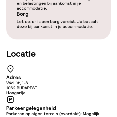
Entertainment
en belastingen bij aankomst in je
accommodatie.
Borg
Betaalde wifi
Let op: er is een borg vereist. Je betaalt
deze bij aankomst in je accommodatie.
Tuin
Terras
Locatie
Zonneterras
TV lounge
Adres
Eet- en drinkgelegenheden
Váci út, 1-3
1062
BUDAPEST
Hongarije
Restaurant
Parkeergelegenheid
Bar
Parkeren op eigen terrein (overdekt): Mogelijk