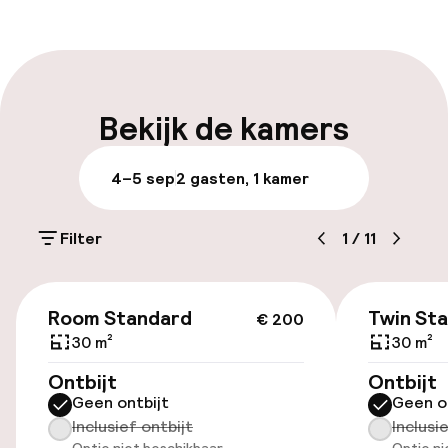
Receptie: 24 uur geopend
Vroeg inchecken mogelijk
Laat uitchecken mogelijk
Bekijk de kamers
Meertalige medewerkers
4–5 sep
2 gasten, 1 kamer
Bagageruimte
Filter
1
/
11
Parkeren & mobiliteit
€ 200
Parkeergelegenheid op eigen terrein
Room Standard
Twin St
€ 200
(buiten)
30 m²
30 m²
Mogelijk extra kosten
Ontbijt
Ontbijt
Geen ontbijt
Geen o
Parkeergelegenheid op eigen terrein
Inclusief ontbijt
Inclusi
(binnen)