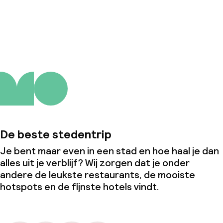
Wasservice
Over ons
Zakelijke faciliteiten
Conferentieruimte
Vergaderruimte
Beleid
De beste stedentrip
Borg bij aankomst
Je bent maar even in een stad en hoe haal je dan
alles uit je verblijf? Wij zorgen dat je onder
Overal rookvrij
andere de leukste restaurants, de mooiste
hotspots en de fijnste hotels vindt.
Kleine huisdieren toegestaan (minder
dan de 5 kg)