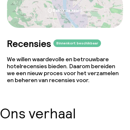
Dieetopties
Bekijk de kaart
Speciale dieetopties
Glutenvrije opties
Recensies
Binnenkort beschikbaar
Vegetarische opties
We willen waardevolle en betrouwbare
hotelrecensies bieden. Daarom bereiden
Faciliteiten en diensten voor kinderen
we een nieuw proces voor het verzamelen
en beheren van recensies voor.
Babysitservice
Schoonmaakvoorzieningen
Ons verhaal
Wasfaciliteiten (wasmachine)