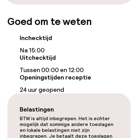
Lift
Goed om te weten
Voor toegankelijkheid
geoptimaliseerde kamers beschikbaar
Inchecktijd
Na 15:00
Kamers
Uitchecktijd
Aansluitende kamers beschikbaar
Tussen 00:00 en 12:00
Openingstijden receptie
Voor toegankelijkheid
geoptimaliseerde kamers beschikbaar
24 uur geopend
Zwemmen & wellness
Belastingen
BTW is altijd inbegrepen. Het is echter
Fitnessruimte / gym
mogelijk dat sommige andere toeslagen
en lokale belastingen niet zijn
inbegrepen. Je betaalt deze toeslagen