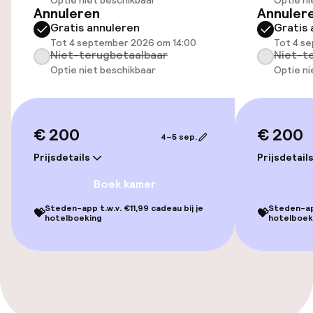
Optie niet beschikbaar
Optie ni
Mogelijk extra kosten
Annuleren
Annuler
Gratis annuleren
Gratis 
Parkeerservice
Tot 4 september 2026 om 14:00
Tot 4 s
Niet-terugbetaalbaar
Niet-t
Optie niet beschikbaar
Optie ni
Openbaar parkeren
Oplaadpunt elektrische auto op
locatie
€ 200
€ 200
4–5 sep.
Luchthavenshuttle
Prijsdetails
Prijsdetail
Boek kamer
Transferservice
Steden-app t.w.v. €11,99 cadeau bij je
Steden-app
💝
💝
Fietsverhuur
hotelboeking
hotelboek
Toegankelijkheid
Overal rolstoeltoegankelijk