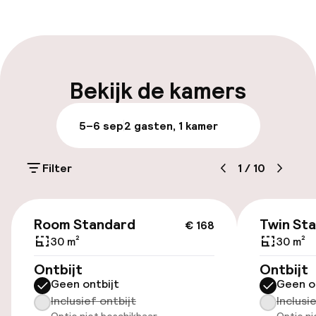
Receptie: 24 uur geopend
Vroeg inchecken mogelijk
Laat uitchecken mogelijk
Bekijk de kamers
Meertalige medewerkers
5–6 sep
2 gasten, 1 kamer
Bagageruimte
Filter
1
/
10
Parkeren & mobiliteit
€ 168
Parkeergelegenheid op eigen terrein
Room Standard
Twin St
€ 168
(buiten)
30 m²
30 m²
Mogelijk extra kosten
Ontbijt
Ontbijt
Geen ontbijt
Geen o
Parkeergelegenheid op eigen terrein
Inclusief ontbijt
Inclusi
(binnen)