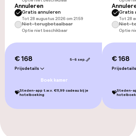
Optie niet beschikbaar
Optie ni
Mogelijk extra kosten
Annuleren
Annuler
Gratis annuleren
Gratis 
Parkeerservice
Tot 28 augustus 2026 om 21:59
Tot 28 a
Niet-terugbetaalbaar
Niet-t
Optie niet beschikbaar
Optie ni
Openbaar parkeren
Oplaadpunt elektrische auto op
locatie
€ 168
€ 168
5–6 sep.
Luchthavenshuttle
Prijsdetails
Prijsdetail
Boek kamer
Transferservice
Steden-app t.w.v. €11,99 cadeau bij je
Steden-app
💝
💝
Fietsverhuur
hotelboeking
hotelboek
Toegankelijkheid
Overal rolstoeltoegankelijk