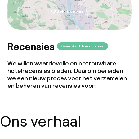
Dieetopties
Bekijk de kaart
Speciale dieetopties
Glutenvrije opties
Recensies
Binnenkort beschikbaar
Vegetarische opties
We willen waardevolle en betrouwbare
hotelrecensies bieden. Daarom bereiden
Faciliteiten en diensten voor kinderen
we een nieuw proces voor het verzamelen
en beheren van recensies voor.
Babysitservice
Schoonmaakvoorzieningen
Ons verhaal
Wasfaciliteiten (wasmachine)