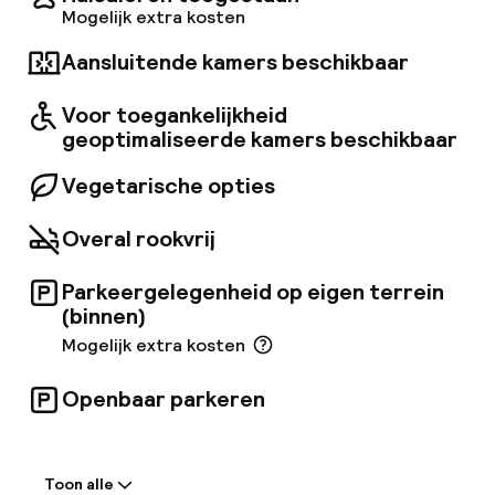
de bovenste verdieping en ontspannen in de
Mogelijk extra kosten
aangrenzende sauna. Op zoek naar een hapje
Aansluitende kamers beschikbaar
eten? Geniet van het ontbijt in het Cult
Restaurant of kom langs voor hapjes en diners
in het Axis Café, omringd door groen.
Voor toegankelijkheid
geoptimaliseerde kamers beschikbaar
Vegetarische opties
Overal rookvrij
Parkeergelegenheid op eigen terrein
(binnen)
Mogelijk extra kosten
Openbaar parkeren
Welkom
Toon alle