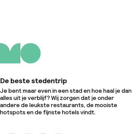
Wasservice
Over ons
Zakelijke faciliteiten
Conferentieruimte
Vergaderruimte
Beleid
De beste stedentrip
Borg bij aankomst
Je bent maar even in een stad en hoe haal je dan
alles uit je verblijf? Wij zorgen dat je onder
Overal rookvrij
andere de leukste restaurants, de mooiste
hotspots en de fijnste hotels vindt.
Kleine huisdieren toegestaan (minder
dan de 5 kg)