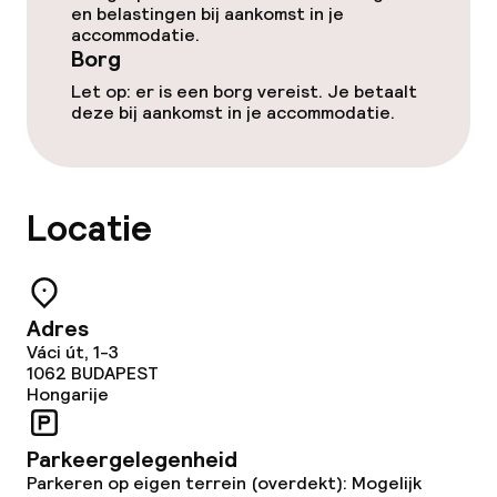
Entertainment
en belastingen bij aankomst in je
accommodatie.
Borg
Betaalde wifi
Let op: er is een borg vereist. Je betaalt
deze bij aankomst in je accommodatie.
Tuin
Terras
Locatie
Zonneterras
TV lounge
Adres
Eet- en drinkgelegenheden
Váci út, 1-3
1062
BUDAPEST
Hongarije
Restaurant
Parkeergelegenheid
Bar
Parkeren op eigen terrein (overdekt): Mogelijk