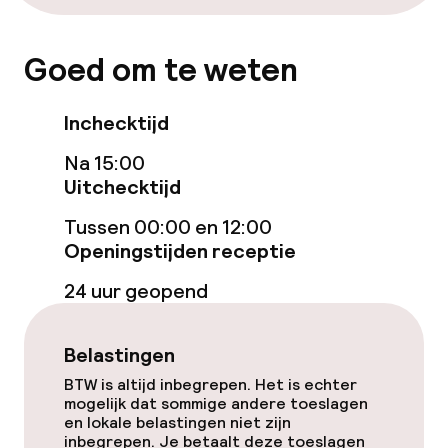
Lift
Goed om te weten
Voor toegankelijkheid
geoptimaliseerde kamers beschikbaar
Inchecktijd
Na 15:00
Kamers
Uitchecktijd
Aansluitende kamers beschikbaar
Tussen 00:00 en 12:00
Openingstijden receptie
Voor toegankelijkheid
geoptimaliseerde kamers beschikbaar
24 uur geopend
Zwemmen & wellness
Belastingen
BTW is altijd inbegrepen. Het is echter
Fitnessruimte / gym
mogelijk dat sommige andere toeslagen
en lokale belastingen niet zijn
inbegrepen. Je betaalt deze toeslagen