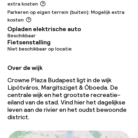
extra kosten
Eet- en drinkdiensten
Parkeren op eigen terrein (buiten): Mogelijk extra
kosten
Ontbijtbuffet
Opladen elektrische auto
Beschikbaar
Ontbijt à la carte
Fietsenstalling
Niet beschikbaar op locatie
Lunchbuffet
Over de wijk
Lunch à la carte
Crowne Plaza Budapest ligt in de wijk
Dinerbuffet
Lipótváros, Margitsziget & Óboeda. De
centrale wijk en het grootste recreatie-
Diner à la carte
eiland van de stad. Vind hier het dagelijkse
leven aan de rivier en het oudst bewoonde
Diner, vast menu
district.
Roomservice