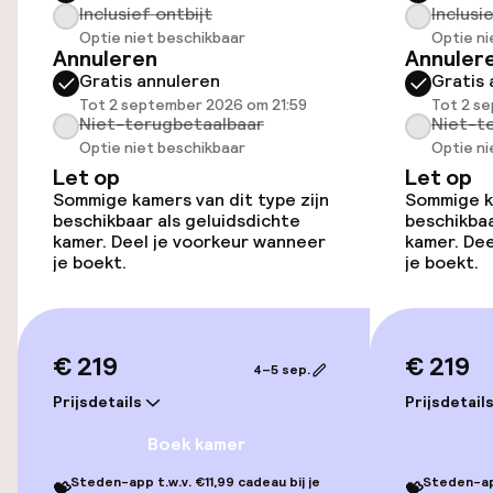
Overal rolstoeltoegankelijk
Inclusief ontbijt
Inclusi
Optie niet beschikbaar
Optie ni
Annuleren
Annuler
Lift
Gratis annuleren
Gratis 
Tot 2 september 2026 om 21:59
Tot 2 s
Voor toegankelijkheid
Niet-terugbetaalbaar
Niet-t
geoptimaliseerde kamers beschikbaar
Optie niet beschikbaar
Optie ni
Let op
Let op
Sommige kamers van dit type zijn
Sommige ka
Kamers
beschikbaar als geluidsdichte
beschikbaa
kamer. Deel je voorkeur wanneer
kamer. Dee
je boekt.
je boekt.
Familiekamers beschikbaar
Voor toegankelijkheid
geoptimaliseerde kamers beschikbaar
€ 219
€ 219
4–5 sep.
Prijsdetails
Prijsdetail
Entertainment
Boek kamer
Betaalde wifi
Steden-app t.w.v. €11,99 cadeau bij je
Steden-app
💝
💝