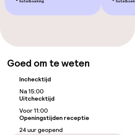
hotelboeking
hotelboek
Casino
Eet- en drinkgelegenheden
Bar
Goed om te weten
Eet- en drinkdiensten
Ontbijtbuffet
Inchecktijd
Na 15:00
Dieetopties
Uitchecktijd
Voor 11:00
Glutenvrije opties
Openingstijden receptie
24 uur geopend
Schoonmaakvoorzieningen