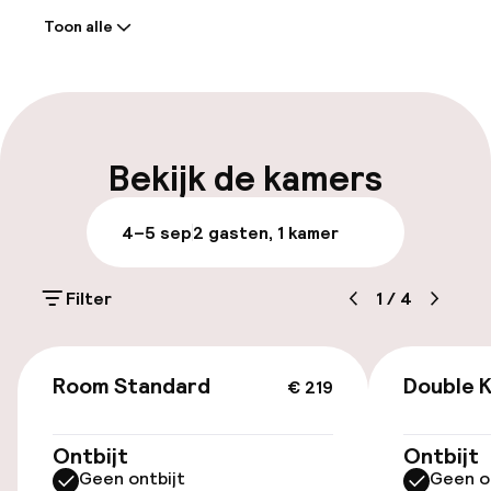
Boedapest doorbrengt nog perfecter maken
Toon alle
met de fijnste cocktails en sappen.
Receptie: 24 uur geopend
Laat uitchecken mogelijk
Meertalige medewerkers
Bekijk de kamers
Bagageruimte
4–5 sep
2 gasten, 1 kamer
Parkeren & mobiliteit
Filter
1
/
4
Openbaar parkeren
€ 219
Luchthavenshuttle
Room Standard
Double K
€ 219
Toegankelijkheid
Ontbijt
Ontbijt
Geen ontbijt
Geen o