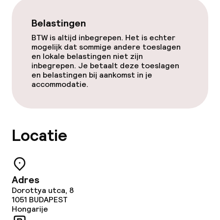
Wasservice
Belastingen
BTW is altijd inbegrepen. Het is echter
mogelijk dat sommige andere toeslagen
Beleid
en lokale belastingen niet zijn
inbegrepen. Je betaalt deze toeslagen
Overal rookvrij
en belastingen bij aankomst in je
accommodatie.
Vrijgezellenfeesten of andere feesten
niet toegestaan
Locatie
Adres
Dorottya utca, 8
1051
BUDAPEST
Hongarije