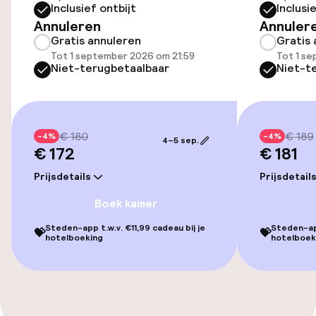
Inclusief ontbijt
Inclusi
Kamers
Annuleren
Annuler
Gratis annuleren
Gratis 
Voor toegankelijkheid
Tot 1 september 2026 om 21:59
Tot 1 s
Niet-terugbetaalbaar
Niet-t
geoptimaliseerde kamers beschikbaar
Entertainment
€ 180
€ 189
-4%
-4%
4–5 sep.
€ 172
Gratis wifi
€ 181
Prijsdetails
Prijsdetail
Eet- en drinkdiensten
Boek kamer
Steden-app t.w.v. €11,99 cadeau bij je
Steden-app
Ontbijtbuffet
💝
💝
hotelboeking
hotelboek
Schoonmaakvoorzieningen
Wasservice