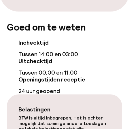
Beleid
Goed om te weten
Overal rookvrij
Inchecktijd
Vrijgezellenfeesten of andere feesten
niet toegestaan
Tussen 14:00 en 03:00
Uitchecktijd
Tussen 00:00 en 11:00
Openingstijden receptie
24 uur geopend
Belastingen
BTW is altijd inbegrepen. Het is echter
mogelijk dat sommige andere toeslagen
en lokale belastingen niet zijn