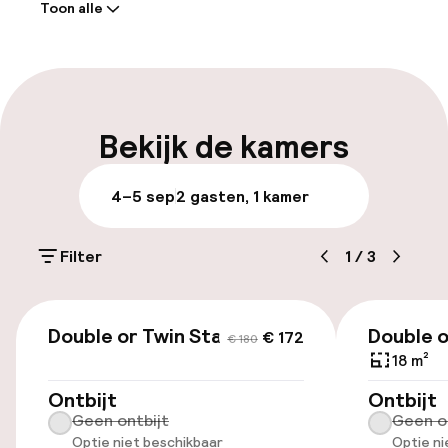
Toon alle
Receptie: 24 uur geopend
Bagageruimte
Parkeren & mobiliteit
Bekijk de kamers
Openbaar parkeren
4–5 sep
2 gasten, 1 kamer
Luchthavenshuttle
Filter
1
/
3
Toegankelijkheid
€ 172
€ 180
Double or Twin Standard
Double o
€ 172
€ 180
Lift
18 m²
Voor toegankelijkheid
Ontbijt
Ontbijt
geoptimaliseerde kamers beschikbaar
Geen ontbijt
Geen o
Optie niet beschikbaar
Optie ni