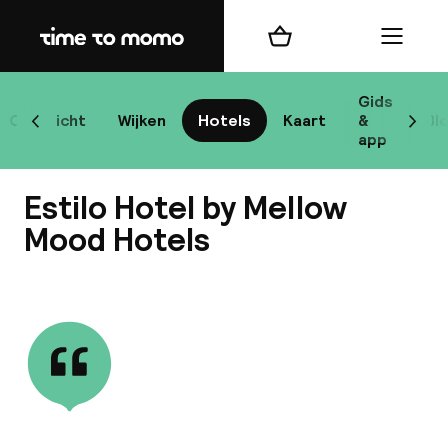
Home
Winkelmand
Menu
Bo
Gids
Overzicht
Wijken
Hotels
Kaart
&
Bl
Scroll naar links
Scrol
app
Bes
Estilo Hotel by Mellow
Mood Hotels
Bekijk alle
bes
Reis
W
Mij