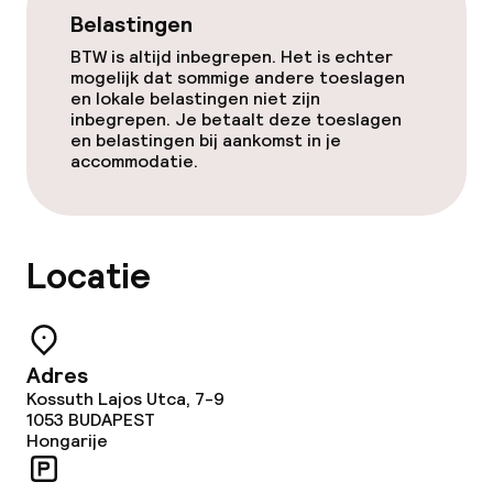
Belastingen
Schoonmaakvoorzieningen
BTW is altijd inbegrepen. Het is echter
mogelijk dat sommige andere toeslagen
Wasservice
en lokale belastingen niet zijn
inbegrepen. Je betaalt deze toeslagen
en belastingen bij aankomst in je
accommodatie.
Zakelijke faciliteiten
Vergaderruimte
Locatie
Beleid
Overal rookvrij
Adres
Kossuth Lajos Utca, 7-9
Vrijgezellenfeesten of andere feesten
1053
BUDAPEST
niet toegestaan
Hongarije