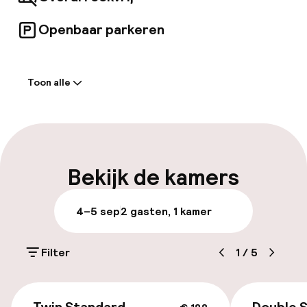
Openbaar parkeren
Welkom
Toon alle
Receptie: 24 uur geopend
Express check-out mogelijk
Bagageruimte
Bekijk de kamers
Parkeren & mobiliteit
4–5 sep
2 gasten, 1 kamer
Openbaar parkeren
Filter
1
/
5
Transferservice
€ 188