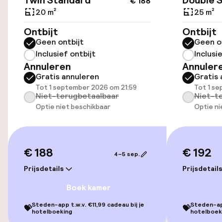
Twin Standard
Double 
€ 188
Toegankelijkheid
20 m²
25 m²
Overal rolstoeltoegankelijk
Ontbijt
Ontbijt
Geen ontbijt
Geen o
Lift
Inclusief ontbijt
Inclusi
Annuleren
Annuler
Gratis annuleren
Gratis 
Voor toegankelijkheid
Tot 1 september 2026 om 21:59
Tot 1 s
geoptimaliseerde kamers beschikbaar
Niet-terugbetaalbaar
Niet-t
Optie niet beschikbaar
Optie ni
Kamers
Voor toegankelijkheid
€ 188
€ 192
geoptimaliseerde kamers beschikbaar
4–5 sep.
Prijsdetails
Prijsdetail
Zwemmen & wellness
Boek kamer
Steden-app t.w.v. €11,99 cadeau bij je
Steden-app
💝
💝
Fitnessruimte / gym
hotelboeking
hotelboek