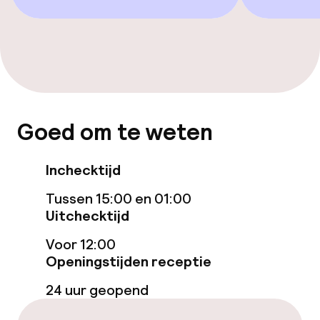
Entertainment
Gratis wifi
TV lounge
Goed om te weten
Eet- en drinkgelegenheden
Inchecktijd
Restaurant
Tussen 15:00 en 01:00
Uitchecktijd
Bar
Voor 12:00
Openingstijden receptie
Eet- en drinkdiensten
24 uur geopend
Roomservice