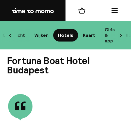
Home
Winkelmand
Menu
Bo
Gids
Overzicht
Wijken
Hotels
Kaart
&
Bl
Scroll naar links
Scrol
app
Bes
Fortuna Boat Hotel
Budapest
Bekijk alle
bes
Reis
W
Mij