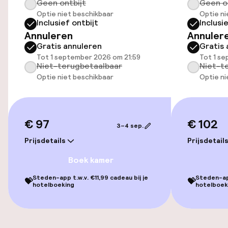
Geen ontbijt
Geen o
Transferservice
Optie niet beschikbaar
Optie ni
Inclusief ontbijt
Inclusi
Fietsenstalling
Annuleren
Annuler
Gratis annuleren
Gratis 
Fietsverhuur
Tot 1 september 2026 om 21:59
Tot 1 s
Niet-terugbetaalbaar
Niet-t
Optie niet beschikbaar
Optie ni
Entertainment
Betaalde wifi
€ 97
€ 102
3–4 sep.
Zonneterras
Prijsdetails
Prijsdetail
Boek kamer
Eet- en drinkdiensten
Steden-app t.w.v. €11,99 cadeau bij je
Steden-app
💝
💝
hotelboeking
hotelboek
Ontbijtbuffet