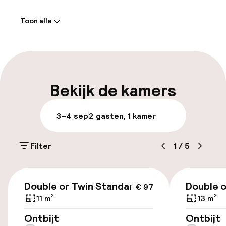
Welkom
Toon alle
Receptie: 24 uur geopend
Meertalige medewerkers
Bagageruimte
Bekijk de kamers
Parkeren & mobiliteit
3–4 sep
2 gasten, 1 kamer
Parkeergelegenheid op eigen terrein
(buiten)
Filter
1
/
5
Gratis parkeren
€ 97
Openbaar parkeren
Double or Twin Standard
Double o
€ 97
11 m²
13 m²
Luchthavenshuttle
Ontbijt
Ontbijt