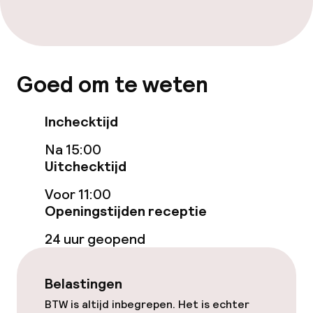
Dieetopties
Speciale dieetopties
Vegetarische opties
Goed om te weten
Schoonmaakvoorzieningen
Inchecktijd
Na 15:00
Wasservice
Uitchecktijd
Voor 11:00
Zakelijke faciliteiten
Openingstijden receptie
Conferentieruimte
24 uur geopend
Vergaderruimte
Belastingen
BTW is altijd inbegrepen. Het is echter