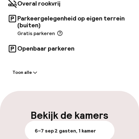
Overal rookvrij
Parkeergelegenheid op eigen terrein
(buiten)
Gratis parkeren
Openbaar parkeren
Welkom
Toon alle
Receptie: 24 uur geopend
Meertalige medewerkers
Bagageruimte
Bekijk de kamers
Parkeren & mobiliteit
6–7 sep
2 gasten, 1 kamer