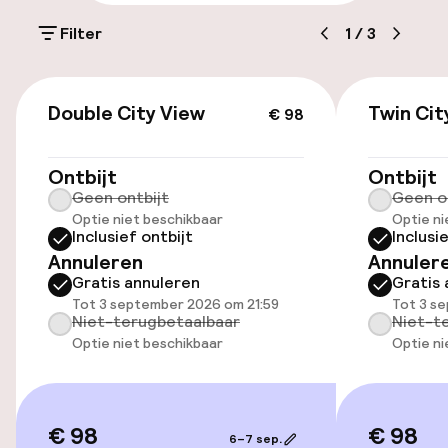
Parkeergelegenheid op eigen terrein
(buiten)
Filter
1
/
3
Gratis parkeren
€ 98
Openbaar parkeren
Double City View
Twin Cit
€ 98
Luchthavenshuttle
Ontbijt
Ontbijt
Geen ontbijt
Geen o
Transferservice
Optie niet beschikbaar
Optie ni
Inclusief ontbijt
Inclusi
Annuleren
Annuler
Kamers
Gratis annuleren
Gratis 
Tot 3 september 2026 om 21:59
Tot 3 s
Familiekamers beschikbaar
Niet-terugbetaalbaar
Niet-t
Optie niet beschikbaar
Optie ni
Entertainment
€ 98
€ 98
Gratis wifi
6–7 sep.