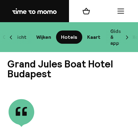
Home
Winkelmand
Menu
Bo
Gids
Overzicht
Wijken
Hotels
Kaart
&
Bl
Scroll naar links
Scrol
app
Bes
Grand Jules Boat Hotel
Budapest
Bekijk alle
bes
Reis
W
Mij