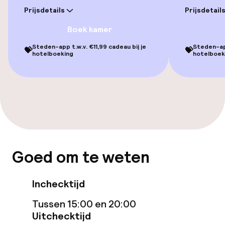
Prijsdetails
Prijsdetail
Zonneterras
Boek kamer
Steden-app t.w.v. €11,99 cadeau bij je
Steden-app
💝
💝
Eet- en drinkgelegenheden
hotelboeking
hotelboek
Restaurant
Bar
Eet- en drinkdiensten
Goed om te weten
Ontbijtbuffet
Inchecktijd
Dieetopties
Tussen 15:00 en 20:00
Uitchecktijd
Vegetarische opties