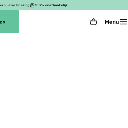
 bij elke boeking
100%
onafhankelijk
Menu
ogs
Winkelmand
Bekijk de kamers
alle 88 foto’s