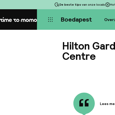
De beste tips
van onze locals
Ho
Boedapest
Over
Home
Hilton Gar
Centre
Lees me
Informa