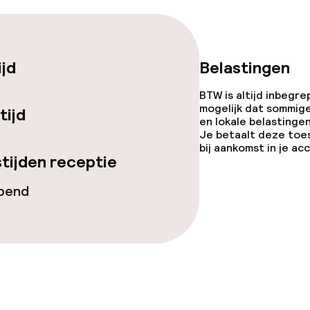
gelegenheden
ijd
Belastingen
BTW is altijd inbegre
mogelijk dat sommig
tijd
en lokale belastingen
Je betaalt deze toe
bij aankomst in je a
iensten
tijden receptie
opend
 diensten voor kinderen