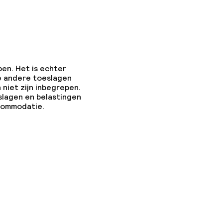
pen. Het is echter
e andere toeslagen
 niet zijn inbegrepen.
slagen en belastingen
ccommodatie.