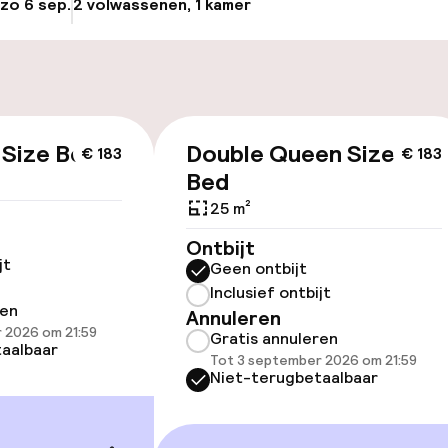
 zo 6 sep.
2 volwassenen, 1 kamer
Update beschikba
osten
Luchthavenshut
nheid op eigen
Fietsverhuur
n)
 Size Bed
Double Queen Size
€ 183
€ 183
keren
Bed
25 m²
Ontbijt
id
jt
Geen ontbijt
Inclusief ontbijt
ltoegankelijk
ren
Annuleren
 2026 om 21:59
Gratis annuleren
aalbaar
Tot 3 september 2026 om 21:59
Niet-terugbetaalbaar