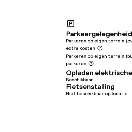
e
orzieningen
Parkeergelegenheid
Parkeren op eigen terrein (o
en (wasmachine)
extra kosten
Parkeren op eigen terrein (bu
parkeren
Opladen elektrische
Beschikbaar
teiten
Fietsenstalling
Niet beschikbaar op locatie
uimte
te