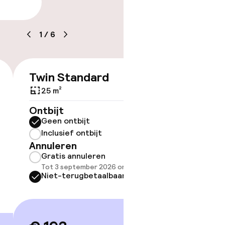
arheid
tle
1
/
6
Twin Standard
Family
€ 193
Bed
25 m²
33 m²
Ontbijt
Geen ontbijt
Ontbijt
Inclusief ontbijt
Geen 
Annuleren
Inclus
Gratis annuleren
Annule
Tot 3 september 2026 om 21:59
Grati
Niet-terugbetaalbaar
Tot 3 
Niet-