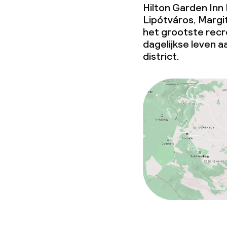
Hilton Garden Inn 
Beleid
Lipótváros, Margi
het grootste recre
Overal rookvri
dagelijkse leven 
district.
Kleine huisdi
(minder dan de