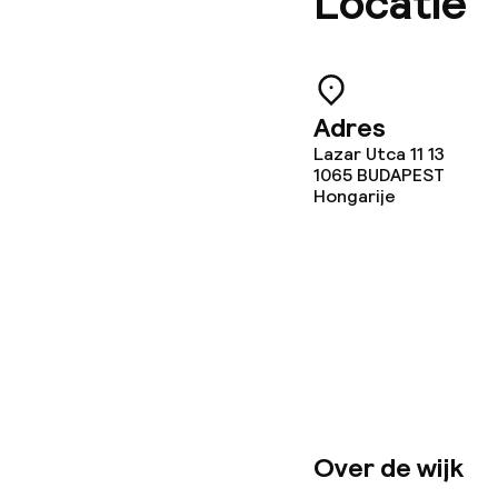
Locatie
Babysitservic
Schoonmaakvo
Adres
Lazar Utca 11 13
Wasfaciliteit
1065
BUDAPEST
Hongarije
Wasservice
Zakelijke facili
Conferentier
Vergaderruim
Over de wijk