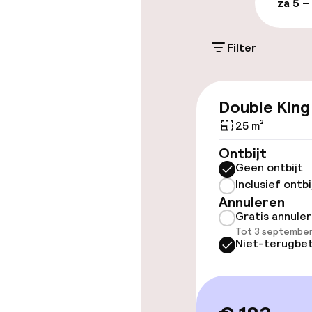
za 5 –
Mogelijk extra k
Filter
Parkeergelege
terrein (binne
Gratis parkeren
Double King
Openbaar par
25 m²
Ontbijt
Geen ontbijt
Toegankelijkhe
Inclusief ontbi
Annuleren
Overal rolstoe
Gratis annule
Tot 3 september
Niet-terugbet
Lift
Kamers