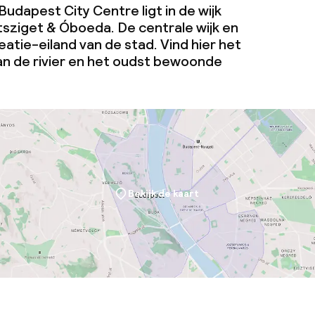
Budapest City Centre ligt in de wijk
tsziget & Óboeda. De centrale wijk en
atie-eiland van de stad. Vind hier het
j
aan de rivier en het oudst bewoonde
eren toegestaan
 5 kg)
Bekijk de kaart