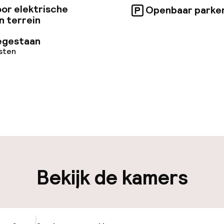
or elektrische
Openbaar parke
n terrein
egestaan
osten
uur geopend
Meertalige med
en mogelijk
Bagageruimte
en mogelijk
Bekijk de kamers
iliteit
nheid op eigen
Oplaadpunt elek
n)
locatie