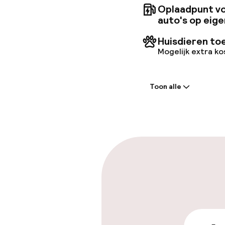
Oplaadpunt vo
auto's op eige
Huisdieren to
Mogelijk extra k
Welkom
Toon alle
Receptie: 24 
Vroeg incheck
Laat uitcheck
Parkeren & mob
Parkeergelege
terrein (buite