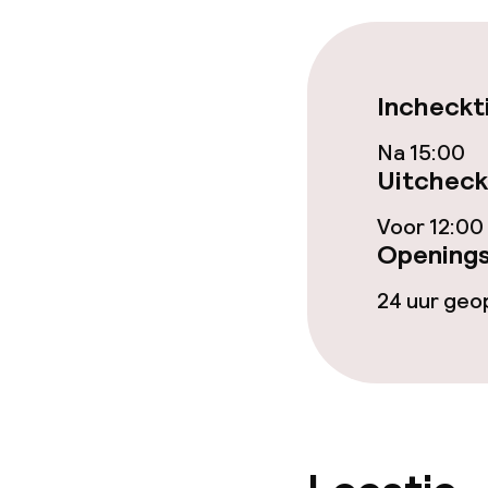
Eet- en drink
Incheckt
Restaurant
Na 15:00
Bar
Uitcheck
Voor 12:00
Eet- en drinkd
Openings
24 uur ge
Roomservice
Faciliteiten en
Dagopvang