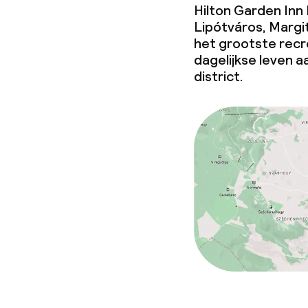
Hilton Garden Inn 
Beleid
Lipótváros, Margi
het grootste recre
Overal rookvri
dagelijkse leven 
district.
Kleine huisdi
(minder dan de