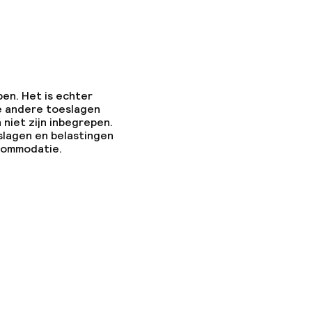
pen. Het is echter
e andere toeslagen
 niet zijn inbegrepen.
slagen en belastingen
ccommodatie.