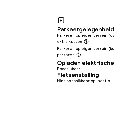
e
orzieningen
Parkeergelegenheid
Parkeren op eigen terrein (o
en (wasmachine)
extra kosten
Parkeren op eigen terrein (bu
parkeren
Opladen elektrische
Beschikbaar
teiten
Fietsenstalling
Niet beschikbaar op locatie
uimte
te