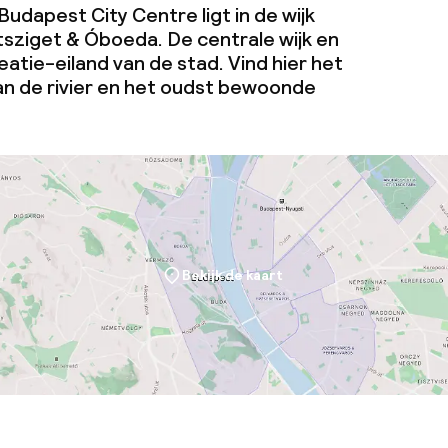
Budapest City Centre ligt in de wijk
tsziget & Óboeda. De centrale wijk en
atie-eiland van de stad. Vind hier het
j
aan de rivier en het oudst bewoonde
eren toegestaan
 5 kg)
Bekijk de kaart