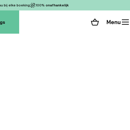
 bij elke boeking
100%
onafhankelijk
Menu
ogs
Winkelmand
Bekijk de kamers
alle 88 foto’s