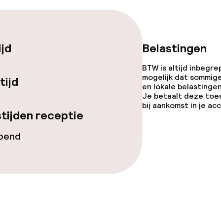
gelegenheden
ijd
Belastingen
BTW is altijd inbegre
mogelijk dat sommig
tijd
en lokale belastingen
Je betaalt deze toe
bij aankomst in je a
iensten
tijden receptie
opend
 diensten voor kinderen