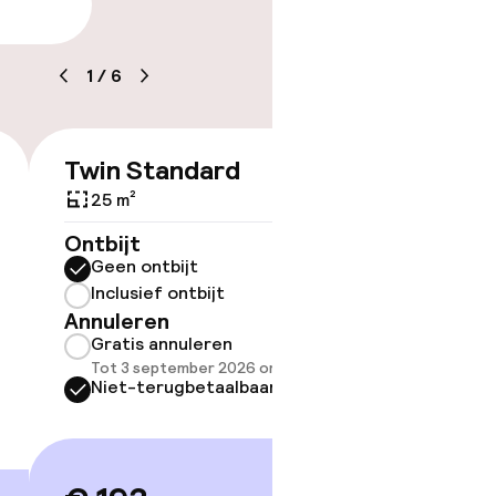
arheid
tle
1
/
6
Twin Standard
Family
€ 193
Bed
25 m²
33 m²
Ontbijt
Geen ontbijt
Ontbijt
Inclusief ontbijt
Geen 
Annuleren
Inclus
Gratis annuleren
Annule
Tot 3 september 2026 om 21:59
Grati
Niet-terugbetaalbaar
Tot 3 
Niet-