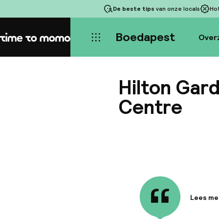
De beste tips
van onze locals
Ho
Boedapest
Over
Home
Hilton Gar
Centre
Lees me
Informa