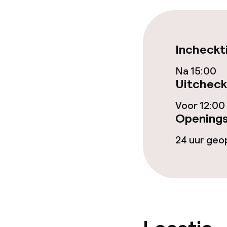
Eet- en drink
Incheckt
Restaurant
Na 15:00
Bar
Uitcheck
Voor 12:00
Eet- en drinkd
Openings
24 uur ge
Roomservice
Faciliteiten en
Dagopvang