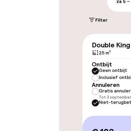
za 5 –
Mogelijk extra k
Filter
Parkeergelege
terrein (binne
Gratis parkeren
Double King
Openbaar par
25 m²
Ontbijt
Geen ontbijt
Toegankelijkhe
Inclusief ontbi
Annuleren
Overal rolstoe
Gratis annule
Tot 3 september
Niet-terugbet
Lift
Kamers