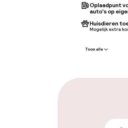
Oplaadpunt vo
auto's op eige
Huisdieren to
Mogelijk extra k
Welkom
Toon alle
Receptie: 24 
Vroeg incheck
Laat uitcheck
Parkeren & mob
Parkeergelege
terrein (buite