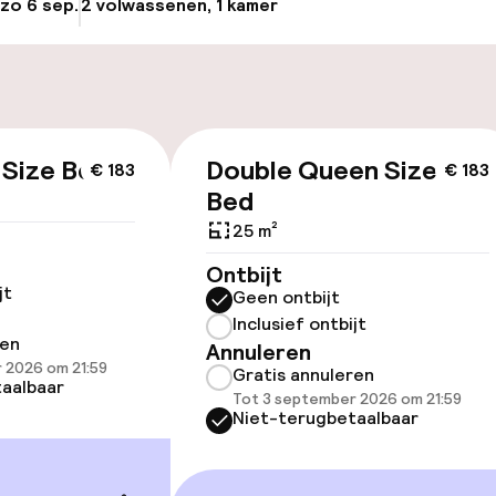
 zo 6 sep.
2 volwassenen, 1 kamer
Update beschikba
osten
Luchthavenshut
nheid op eigen
Fietsverhuur
n)
 Size Bed
Double Queen Size
€ 183
€ 183
keren
Bed
25 m²
Ontbijt
id
jt
Geen ontbijt
Inclusief ontbijt
ltoegankelijk
ren
Annuleren
 2026 om 21:59
Gratis annuleren
aalbaar
Tot 3 september 2026 om 21:59
Niet-terugbetaalbaar