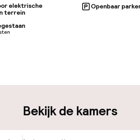
or elektrische
Openbaar parke
n terrein
egestaan
osten
uur geopend
Meertalige med
en mogelijk
Bagageruimte
en mogelijk
Bekijk de kamers
iliteit
nheid op eigen
Oplaadpunt elek
n)
locatie