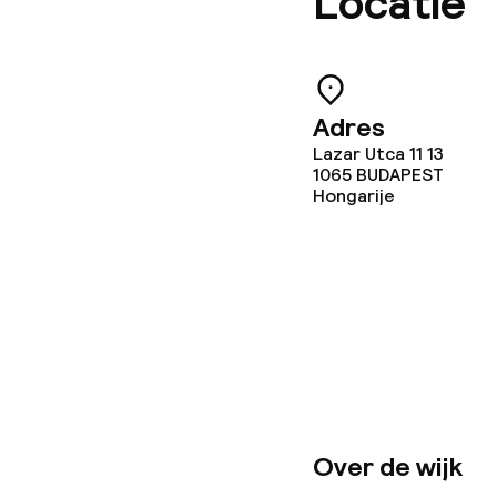
Locatie
Babysitservic
Schoonmaakvo
Adres
Lazar Utca 11 13
Wasfaciliteit
1065
BUDAPEST
Hongarije
Wasservice
Zakelijke facili
Conferentier
Vergaderruim
Over de wijk