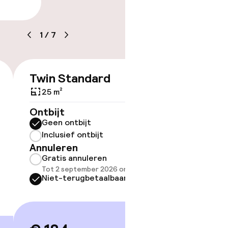
arheid
tle
1
/
7
Twin Standard
Family
€ 184
Bed
25 m²
33 m²
Ontbijt
Geen ontbijt
Ontbijt
Inclusief ontbijt
Geen 
Annuleren
Inclus
Gratis annuleren
Annule
Tot 2 september 2026 om 21:59
Grati
Niet-terugbetaalbaar
Tot 2 
Niet-