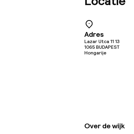
Locatie
Babysitservic
Schoonmaakvo
Adres
Lazar Utca 11 13
Wasfaciliteit
1065
BUDAPEST
Hongarije
Wasservice
Zakelijke facili
Conferentier
Vergaderruim
Over de wijk