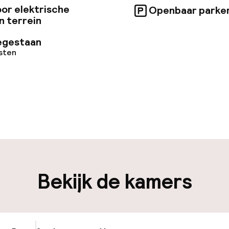
or elektrische
Openbaar parke
n terrein
egestaan
osten
uur geopend
Meertalige med
en mogelijk
Bagageruimte
en mogelijk
Bekijk de kamers
iliteit
nheid op eigen
Oplaadpunt elek
n)
locatie