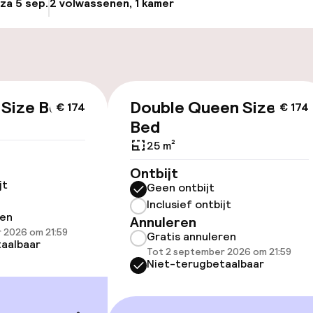
 za 5 sep.
2 volwassenen, 1 kamer
Update beschikba
osten
Luchthavenshut
nheid op eigen
Fietsverhuur
n)
 Size Bed
Double Queen Size
€ 174
€ 174
keren
Bed
25 m²
Ontbijt
id
jt
Geen ontbijt
Inclusief ontbijt
ltoegankelijk
ren
Annuleren
 2026 om 21:59
Gratis annuleren
aalbaar
Tot 2 september 2026 om 21:59
Niet-terugbetaalbaar