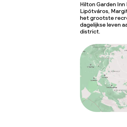
Hilton Garden Inn 
Beleid
Lipótváros, Margi
het grootste recre
Overal rookvri
dagelijkse leven 
district.
Kleine huisdi
(minder dan de