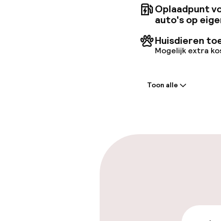
Oplaadpunt vo
auto's op eige
Huisdieren to
Mogelijk extra k
Welkom
Toon alle
Receptie: 24 
Vroeg incheck
Laat uitcheck
Parkeren & mob
Parkeergelege
terrein (buite