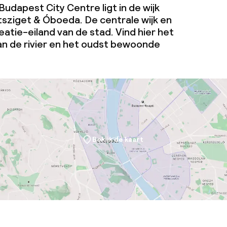
Budapest City Centre ligt in de wijk
tsziget & Óboeda. De centrale wijk en
atie-eiland van de stad. Vind hier het
j
aan de rivier en het oudst bewoonde
eren toegestaan
 5 kg)
Bekijk de kaart