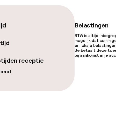
gelegenheden
ijd
Belastingen
BTW is altijd inbegre
mogelijk dat sommig
tijd
en lokale belastingen
Je betaalt deze toe
bij aankomst in je a
iensten
tijden receptie
opend
 diensten voor kinderen