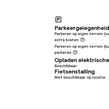
e
orzieningen
Parkeergelegenheid
Parkeren op eigen terrein (o
en (wasmachine)
extra kosten
Parkeren op eigen terrein (bu
parkeren
Opladen elektrische
Beschikbaar
teiten
Fietsenstalling
Niet beschikbaar op locatie
uimte
te