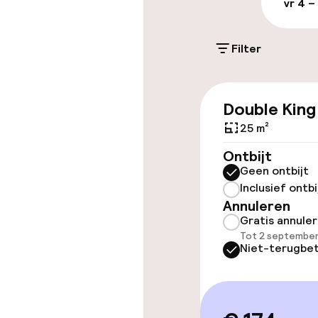
vr 4 –
Mogelijk extra k
Filter
Parkeergelege
terrein (binne
Gratis parkeren
Double King
Openbaar par
25 m²
Ontbijt
Geen ontbijt
Toegankelijkhe
Inclusief ontbi
Annuleren
Overal rolstoe
Gratis annule
Tot 2 september
Niet-terugbet
Lift
Kamers