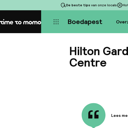
De beste tips
van onze locals
Ho
Boedapest
Over
Home
Hilton Gar
Centre
Lees me
Informa