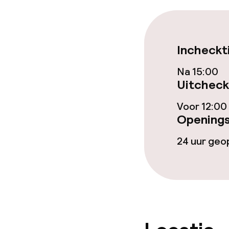
Eet- en drink
Incheckt
Restaurant
Na 15:00
Bar
Uitcheck
Voor 12:00
Eet- en drinkd
Openings
24 uur ge
Roomservice
Faciliteiten en
Dagopvang