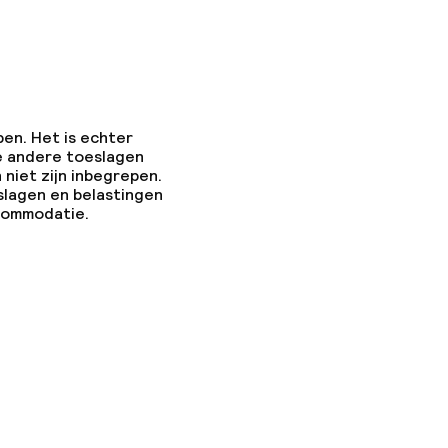
pen. Het is echter
e andere toeslagen
 niet zijn inbegrepen.
slagen en belastingen
ccommodatie.