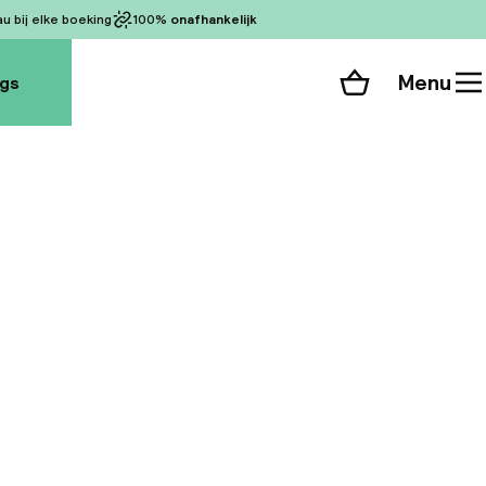
 bij elke boeking
100%
onafhankelijk
Menu
ogs
Winkelmand
Bekijk de kamers
alle 88 foto’s