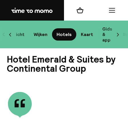
Home
Winkelmand
Menu
Bo
Gids
Overzicht
Wijken
Hotels
Kaart
&
Bl
Scroll naar links
Scrol
app
Bes
Hotel Emerald & Suites by
Continental Group
Bekijk alle
bes
Reis
W
Mij