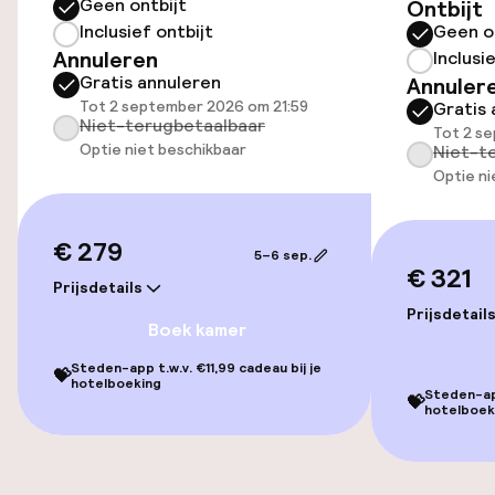
Geen ontbijt
Ontbijt
Overal rolstoeltoegankelijk
Inclusief ontbijt
Geen o
Annuleren
Inclusi
Gratis annuleren
Annuler
Lift
Tot 2 september 2026 om 21:59
Gratis 
Niet-terugbetaalbaar
Tot 2 s
Optie niet beschikbaar
Niet-t
Zwemmen & wellness
Optie ni
Fitnessruimte / gym
€ 279
5–6 sep.
€ 321
Entertainment
Prijsdetails
Prijsdetail
Boek kamer
Gratis wifi
Steden-app t.w.v. €11,99 cadeau bij je
💝
hotelboeking
Steden-app
💝
hotelboek
Eet- en drinkgelegenheden
Bar