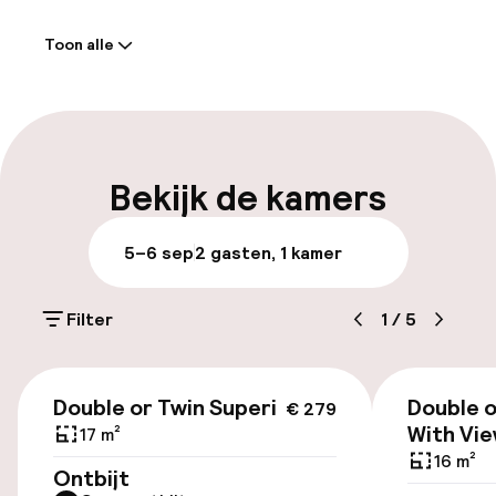
hebben een regendouche en gratis
Welkom
toiletartikelen. Er zijn ook een kluis voor een
Toon alle
laptop en een strijkijzer/strijkplank, en de
Receptie: 24 uur geopend
kamers worden dagelijks schoongemaakt.
Meertalige medewerkers
Bagageruimte
Bekijk de kamers
Parkeren & mobiliteit
5–6 sep
2 gasten, 1 kamer
Openbaar parkeren
Filter
1
/
5
Luchthavenshuttle
€ 279
Transferservice
Double or Twin Superior
Double o
€ 279
With Vi
17 m²
16 m²
Toegankelijkheid
Ontbijt