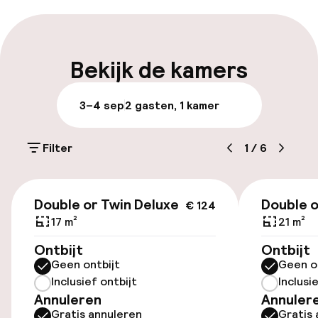
accommodatie is SZ19000056.
Bagageruimte
Parkeren & mobiliteit
Bekijk de kamers
Openbaar parkeren
3–4 sep
2 gasten, 1 kamer
Luchthavenshuttle
Filter
1
/
6
Transferservice
€ 124
Double or Twin Deluxe
Double o
€ 124
Toegankelijkheid
17 m²
21 m²
Overal rolstoeltoegankelijk
Ontbijt
Ontbijt
Geen ontbijt
Geen o
Lift
Inclusief ontbijt
Inclusi
Annuleren
Annuler
Gratis annuleren
Gratis 