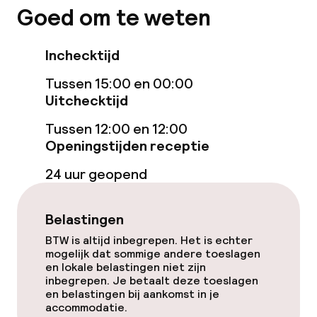
Goed om te weten
Zakelijke faciliteiten
Inchecktijd
Conferentieruimte
Tussen 15:00 en 00:00
Vergaderruimte
Uitchecktijd
Tussen 12:00 en 12:00
Beleid
Openingstijden receptie
24 uur geopend
Overal rookvrij
Belastingen
BTW is altijd inbegrepen. Het is echter
mogelijk dat sommige andere toeslagen
en lokale belastingen niet zijn
inbegrepen. Je betaalt deze toeslagen
en belastingen bij aankomst in je
accommodatie.