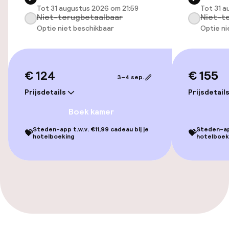
Entertainment
Tot 31 augustus 2026 om 21:59
Tot 31 a
Niet-terugbetaalbaar
Niet-t
Optie niet beschikbaar
Optie ni
Gratis wifi
Eet- en drinkgelegenheden
€ 124
€ 155
3–4 sep.
Bar
Prijsdetails
Prijsdetail
Boek kamer
Eet- en drinkdiensten
Steden-app t.w.v. €11,99 cadeau bij je
Steden-app
💝
💝
hotelboeking
hotelboek
Ontbijtbuffet
Schoonmaakvoorzieningen
Wasservice