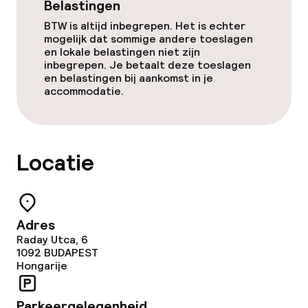
Belastingen
Schoonmaakvoorzieningen
BTW is altijd inbegrepen. Het is echter
mogelijk dat sommige andere toeslagen
Wasservice
en lokale belastingen niet zijn
inbegrepen. Je betaalt deze toeslagen
en belastingen bij aankomst in je
accommodatie.
Beleid
Overal rookvrij
Locatie
Adres
Raday Utca, 6
1092
BUDAPEST
Hongarije
Parkeergelegenheid