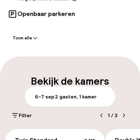
Openbaar parkeren
Welkom
Toon alle
Receptie: 24 uur geopend
Laat uitchecken mogelijk
Meertalige medewerkers
Bekijk de kamers
Bagageruimte
6–7 sep
2 gasten, 1 kamer
Parkeren & mobiliteit
Filter
1
/
3
Parkeergelegenheid op eigen terrein
(buiten)
€ 113
Mogelijk extra kosten