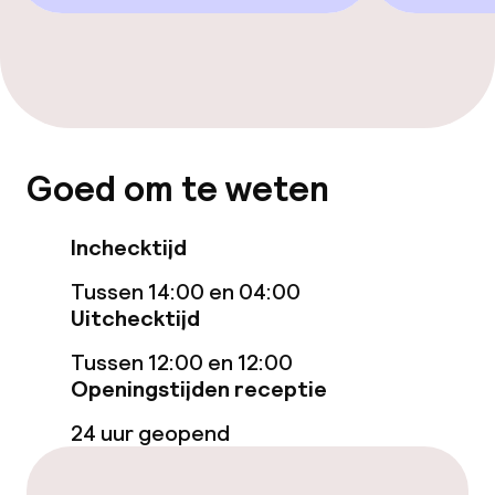
Entertainment
Gratis wifi
Eet- en drinkgelegenheden
Goed om te weten
Bar
Inchecktijd
Eet- en drinkdiensten
Tussen 14:00 en 04:00
Uitchecktijd
Ontbijtbuffet
Tussen 12:00 en 12:00
Openingstijden receptie
Vroeg ontbijt
24 uur geopend
Laat ontbijt