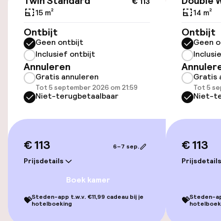
Twin Standard
Double 
€ 113
15 m²
14 m²
Openbaar parkeren
Ontbijt
Ontbijt
Geen ontbijt
Geen o
Inclusief ontbijt
Inclusi
Toegankelijkheid
Annuleren
Annuler
Gratis annuleren
Gratis 
Overal rolstoeltoegankelijk
Tot 5 september 2026 om 21:59
Tot 5 s
Niet-terugbetaalbaar
Niet-t
Lift
Voor toegankelijkheid
geoptimaliseerde kamers beschikbaar
€ 113
€ 113
6–7 sep.
Prijsdetails
Prijsdetail
Kamers
Boek kamer
Voor toegankelijkheid
Steden-app t.w.v. €11,99 cadeau bij je
Steden-app
💝
💝
geoptimaliseerde kamers beschikbaar
hotelboeking
hotelboek