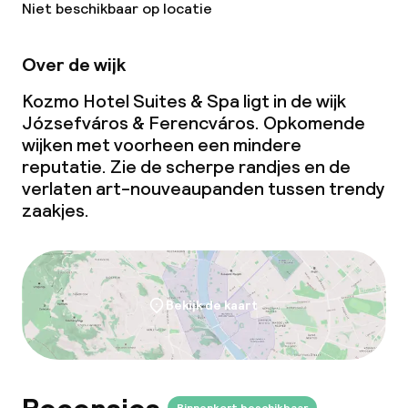
Vergaderruimte
Niet beschikbaar op locatie
Over de wijk
Beleid
Kozmo Hotel Suites & Spa ligt in de wijk
Overal rookvrij
Józsefváros & Ferencváros. Opkomende
wijken met voorheen een mindere
reputatie. Zie de scherpe randjes en de
verlaten art-nouveaupanden tussen trendy
zaakjes.
Bekijk de kaart