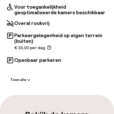
Voor toegankelijkheid
geoptimaliseerde kamers beschikbaar
Overal rookvrij
Parkeergelegenheid op eigen terrein
(buiten)
€ 33,00 per dag
Openbaar parkeren
Welkom
Toon alle
Receptie: 24 uur geopend
Laat uitchecken mogelijk
Meertalige medewerkers