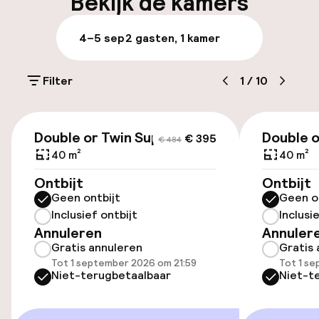
Bekijk de kamers
Bagageruimte
4–5 sep
2 gasten, 1 kamer
Parkeren & mobiliteit
Filter
1
/
10
Parkeergelegenheid op eigen terrein
(buiten)
€ 395
€ 484
€ 33,00 per dag
Double or Twin Superior
Double o
€ 395
€ 484
40 m²
40 m²
Parkeerservice
Ontbijt
Ontbijt
Geen ontbijt
Geen o
Openbaar parkeren
Inclusief ontbijt
Inclusi
Annuleren
Annuler
Luchthavenshuttle
Gratis annuleren
Gratis 
Tot 1 september 2026 om 21:59
Tot 1 s
Transferservice
Niet-terugbetaalbaar
Niet-t