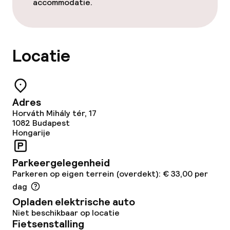
accommodatie.
Bar
Eet- en drinkdiensten
Locatie
Ontbijtbuffet
Lunch à la carte
Adres
Horváth Mihály tér, 17
1082
Budapest
Diner à la carte
Hongarije
Roomservice
Parkeergelegenheid
Parkeren op eigen terrein (overdekt): € 33,00 per
Zakelijke faciliteiten
dag
Opladen elektrische auto
Conferentieruimte
Niet beschikbaar op locatie
Fietsenstalling