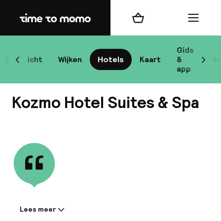
Home
Winkelmand
Menu
Bo
Gids
Overzicht
Wijken
Hotels
Kaart
&
Bl
Scroll naar links
Scrol
app
Bes
Kozmo Hotel Suites & Spa
Bekijk alle
bes
Reis
W
Lees meer
Informatie gedeeld door de
Mij