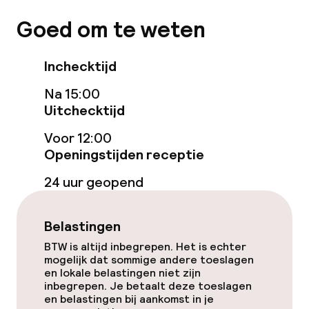
Spacentrum
Goed om te weten
Spa behandelingen
Inchecktijd
Massage
Na 15:00
Schoonheidssalon
Uitchecktijd
Voor 12:00
Fitnessruimte / gym
Openingstijden receptie
24 uur geopend
Entertainment
Gratis wifi
Belastingen
BTW is altijd inbegrepen. Het is echter
mogelijk dat sommige andere toeslagen
Eet- en drinkgelegenheden
en lokale belastingen niet zijn
inbegrepen. Je betaalt deze toeslagen
Restaurant
en belastingen bij aankomst in je