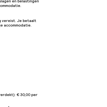
slagen en belastingen
ccommodatie.
g vereist. Je betaalt
 je accommodatie.
n toegestaan
 kg)
n toegestaan
verdekt): € 30,00 per