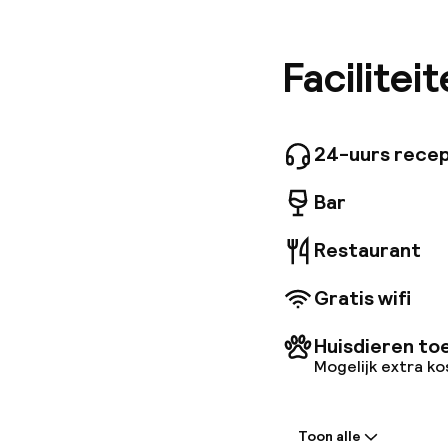
korte wa
rondleid
uitzicht
Facilitei
van de a
uitgerus
je met h
per huis
24-uurs recep
toegesta
toelaat 
Bar
Restaurant
Gratis wifi
Huisdieren to
Mogelijk extra k
Welkom
Toon alle