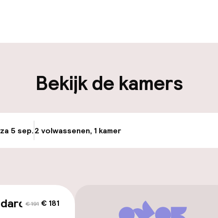
uur geopend
Meertalige med
en mogelijk
Bagageruimte
en mogelijk
Bekijk de kamers
iliteit
nheid op eigen
Luchthavenshut
n)
 za 5 sep.
2 volwassenen, 1 kamer
Update beschikba
Transferservice
Fietsenstalling
e
keren
ndard
€ 181
€ 191