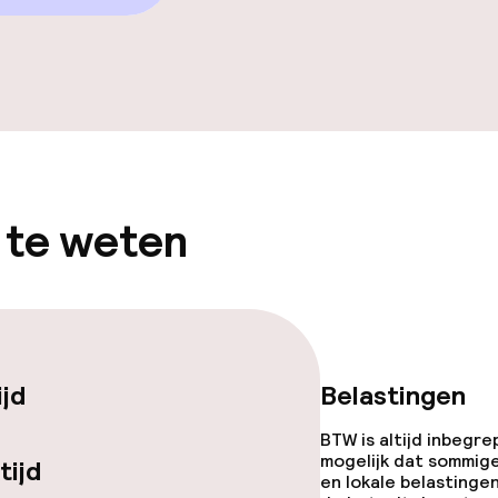
iensten
Roomservice
te
 te weten
ties
ijd
Belastingen
orzieningen
BTW is altijd inbegre
mogelijk dat sommig
tijd
en lokale belastingen