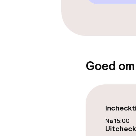
Eet- en drinkd
Ontbijtbuffet
Diner à la car
Goed om
Dieetopties
Glutenvrije op
Incheckt
Schoonmaakvo
Na 15:00
Uitcheck