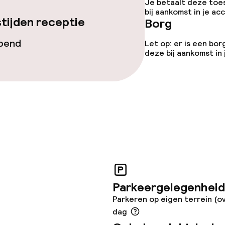
Je betaalt deze toe
bij aankomst in je a
tijden receptie
Borg
opend
Let op: er is een bor
deze bij aankomst in
omst
Kleine huisdiere
(minder dan de 5
j
Grote huisdiere
(meer dan 5 kg)
Parkeergelegenheid
Parkeren op eigen terrein (o
dag