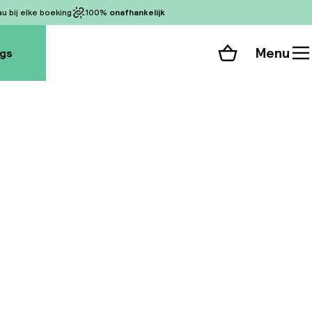
 bij elke boeking
100%
onafhankelijk
Menu
ogs
Winkelmand
Bekijk de kamers
alle 86 foto’s
rote Boulevard), is
dapest. Op een