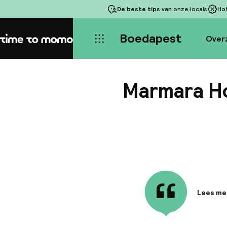
De beste tips
van onze locals
Ho
Boedapest
Over
Home
Marmara H
Lees me
Informa
Gelegen 
dit hote