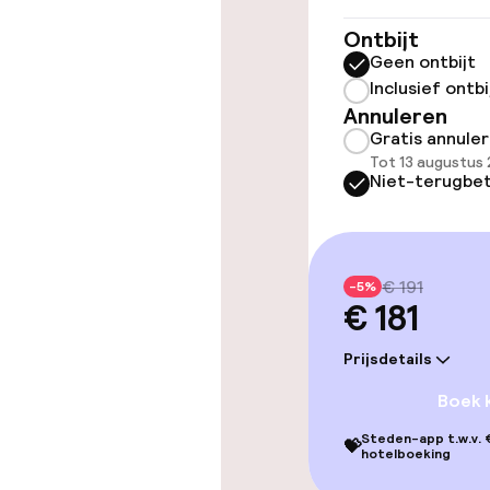
Toegankelijkhe
Ontbijt
Geen ontbijt
Overal rolstoe
Inclusief ontbi
Annuleren
Lift
Gratis annule
Tot 13 augustus 
Niet-terugbet
Entertainment
Gratis wifi
€ 191
-5%
€ 181
Prijsdetails
Eet- en drink
Boek 
Restaurant
Steden-app t.w.v. €
💝
hotelboeking
Bar