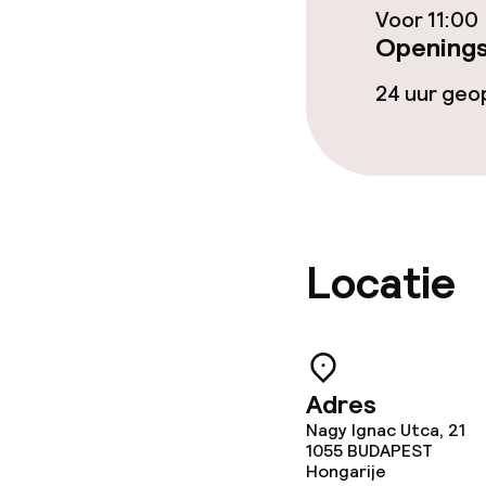
Wasservice
Voor 11:00
Openings
Beleid
24 uur ge
Borg bij aank
Overal rookvri
Locatie
Adres
Nagy Ignac Utca, 21
1055
BUDAPEST
Hongarije