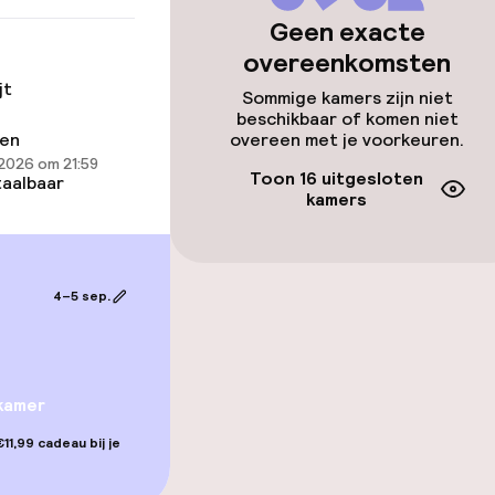
id
Geen exacte
overeenkomsten
ltoegankelijk
jt
Sommige kamers zijn niet
beschikbaar of komen niet
ren
overeen met je voorkeuren.
2026 om 21:59
Toon 16 uitgesloten
aalbaar
kamers
4–5 sep.
gelegenheden
kamer
11,99 cadeau bij je