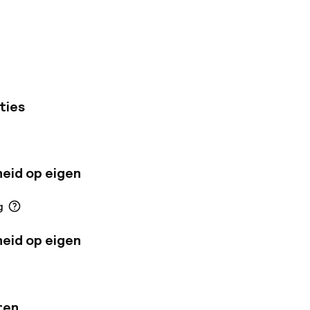
che schatten, zoals
ar de stad openen.
ieuwe, goed
k ons fantastische
 uitgebreide
ties
eid op eigen
g
eid op eigen
ren