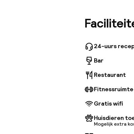
binnenst
de Basil
Na een l
Facilitei
uitgerus
Wineston
selectie 
24-uurs recep
Bar
Restaurant
Fitnessruimte
Gratis wifi
Huisdieren to
Mogelijk extra k