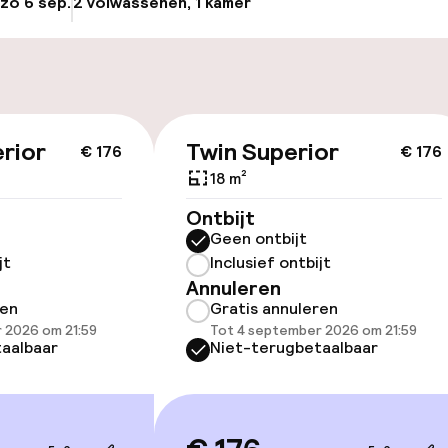
 zo 6 sep.
2 volwassenen, 1 kamer
Update beschikba
Transferservice
nheid op eigen
n)
 dag
rior
Twin Superior
€ 176
€ 176
18 m²
id
Ontbijt
Geen ontbijt
ltoegankelijk
Voor toegankelij
jt
Inclusief ontbijt
geoptimaliseerd
Annuleren
beschikbaar
ren
Gratis annuleren
 2026 om 21:59
Tot 4 september 2026 om 21:59
aalbaar
Niet-terugbetaalbaar