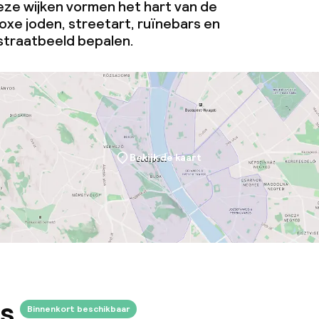
ze wijken vormen het hart van de
te
oxe joden, streetart, ruïnebars en
traatbeeld bepalen.
omst
Kleine huisdiere
(minder dan de 5
j
Grote huisdiere
Bekijk de kaart
(meer dan 5 kg)
s
Binnenkort beschikbaar