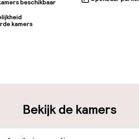
kamers beschikbaar
lijkheid
erde kamers
uur geopend
Meertalige med
-in mogelijk
Bagageruimte
en mogelijk
Bekijk de kamers
iliteit
nheid op eigen
Openbaar parke
n)