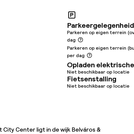
Parkeergelegenheid
topties
Vegetarische op
Parkeren op eigen terrein (o
dag
ties
Parkeren op eigen terrein (bu
per dag
Opladen elektrische
orzieningen
Niet beschikbaar op locatie
Fietsenstalling
Niet beschikbaar op locatie
teiten
uimte
ity Center ligt in de wijk Belváros &