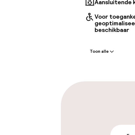
Aansluitende 
Voor toeganke
geoptimalise
beschikbaar
Welkom
Toon alle
Receptie: 24 
Express check
Laat uitcheck
Parkeren & mob
Parkeergelege
terrein (buite