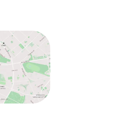
n toegestaan
 kg)
n toegestaan