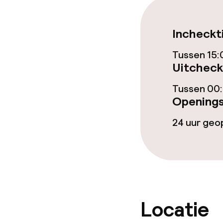
TV lounge
Incheckt
Tussen 15:
Eet- en drink
Uitcheck
Restaurant
Tussen 00:
Openings
Bar
24 uur ge
Eet- en drinkd
Ontbijtbuffet
Lunch à la car
Locatie