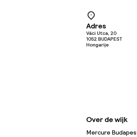
Dieetopties
Adres
Speciale diee
Váci Utca, 20
1052
BUDAPEST
Glutenvrije op
Hongarije
Schoonmaakvo
Wasservice
Zakelijke facili
Over de wijk
Conferentier
Mercure Budapest C