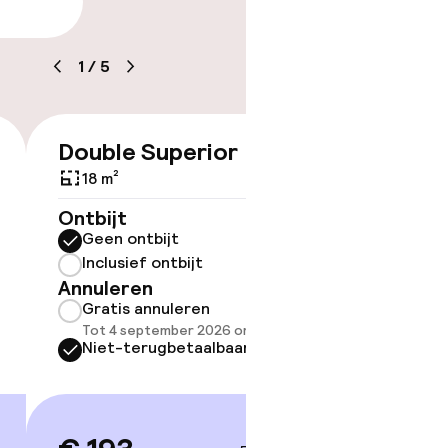
arheid
1
/
5
Double Superior
Doubl
€ 193
18 m²
18 m²
Ontbijt
Ontbijt
Geen ontbijt
Geen 
kheid
Inclusief ontbijt
Inclus
e kamers
Annuleren
Annule
Gratis annuleren
Grati
Tot 4 september 2026 om 21:59
Tot 4 
Niet-terugbetaalbaar
Niet-