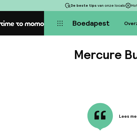
De beste tips
van onze locals
Ho
Boedapest
Over
Home
Mercure Bu
Lees me
Informa
Ervaar d
volledig