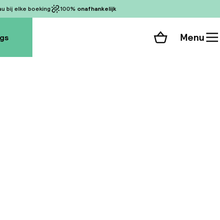
 bij elke boeking
100%
onafhankelijk
Menu
ogs
Winkelmand
Bekijk de kamers
 alle 193 foto’s
e kamers van het
e sfeer van de