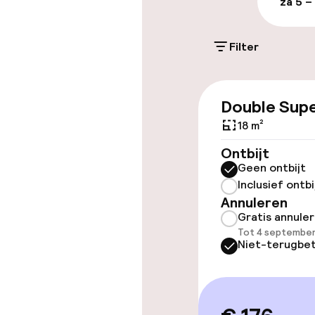
za 5 –
€ 30,00 per dag
Filter
Parkeergelege
terrein (binne
HUF 9.500,00 per
Double Supe
18 m²
Toegankelijkhe
Ontbijt
Geen ontbijt
Overal rolstoe
Inclusief ontbi
Annuleren
Lift
Gratis annule
Tot 4 september
Niet-terugbet
Kamers