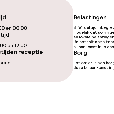
ijd
Belastingen
00 en 00:00
BTW is altijd inbegre
gelegenheden
mogelijk dat sommig
tijd
en lokale belastingen
Je betaalt deze toe
00 en 12:00
bij aankomst in je a
tijden receptie
Borg
opend
Let op: er is een bor
deze bij aankomst in
iensten
Diner à la carte
te
Roomservice