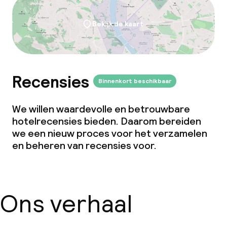
Vergaderruimte
Bekijk de kaart
Beleid
Borg bij aankomst
Recensies
Binnenkort beschikbaar
Overal rookvrij
We willen waardevolle en betrouwbare
hotelrecensies bieden. Daarom bereiden
Kleine huisdieren toegestaan (minder
we een nieuw proces voor het verzamelen
dan de 5 kg)
en beheren van recensies voor.
Grote huisdieren toegestaan (meer
dan 5 kg)
Ons verhaal