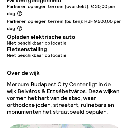
Parkeergelegenheid
Parkeren op eigen terrein (overdekt): € 30,00 per
dag
Dieetopties
Parkeren op eigen terrein (buiten): HUF 9.500,00 per
dag
Speciale dieetopties
Opladen elektrische auto
Glutenvrije opties
Niet beschikbaar op locatie
Fietsenstalling
Niet beschikbaar op locatie
Vegetarische opties
Over de wijk
Schoonmaakvoorzieningen
Mercure Budapest City Center ligt in de
Wasservice
wijk Belváros & Erzsébetváros. Deze wijken
vormen het hart van de stad, waar
orthodoxe joden, streetart, ruïnebars en
Zakelijke faciliteiten
monumenten het straatbeeld bepalen.
Conferentieruimte