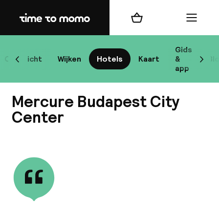
Home
Winkelmand
Menu
Bo
Gids
Overzicht
Wijken
Hotels
Kaart
&
Bl
Scroll naar links
Scrol
app
Bes
Mercure Budapest City
Center
Bekijk alle
bes
Reis
W
Mij