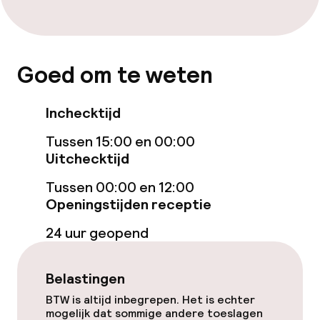
Kamers
Aansluitende kamers beschikbaar
Goed om te weten
Voor toegankelijkheid
geoptimaliseerde kamers beschikbaar
Inchecktijd
Tussen 15:00 en 00:00
Zwemmen & wellness
Uitchecktijd
Massage
Tussen 00:00 en 12:00
Openingstijden receptie
Fitnessruimte / gym
24 uur geopend
Entertainment
Belastingen
Gratis wifi
BTW is altijd inbegrepen. Het is echter
mogelijk dat sommige andere toeslagen