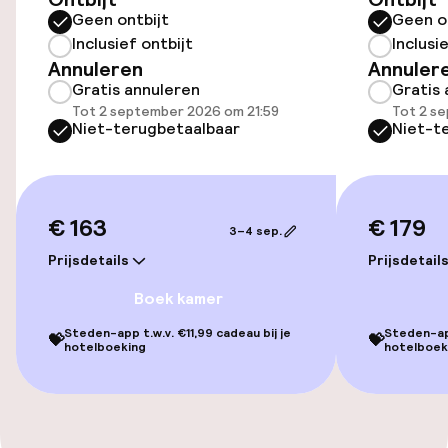
Geen ontbijt
Geen o
Parkeergelegenheid op eigen terrein
Inclusief ontbijt
Inclusi
(binnen)
Annuleren
Annuler
HUF 9.500,00 per dag
Gratis annuleren
Gratis 
Tot 2 september 2026 om 21:59
Tot 2 s
Openbaar parkeren
Niet-terugbetaalbaar
Niet-t
Transferservice
€ 163
€ 179
3–4 sep.
Toegankelijkheid
Prijsdetails
Prijsdetail
Overal rolstoeltoegankelijk
Boek kamer
Lift
Steden-app t.w.v. €11,99 cadeau bij je
Steden-app
💝
💝
hotelboeking
hotelboek
Voor toegankelijkheid
geoptimaliseerde kamers beschikbaar