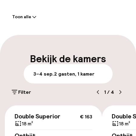
Welkom
Toon alle
Receptie: 24 uur geopend
Express check-in mogelijk
Laat uitchecken mogelijk
Bekijk de kamers
Meertalige medewerkers
3–4 sep.
2 gasten, 1 kamer
Bagageruimte
Filter
1
/
4
Parkeren & mobiliteit
€ 163
Parkeergelegenheid op eigen terrein
Double Superior
Double 
€ 163
(buiten)
18 m²
18 m²
€ 30,00 per dag
Ontbijt
Ontbijt