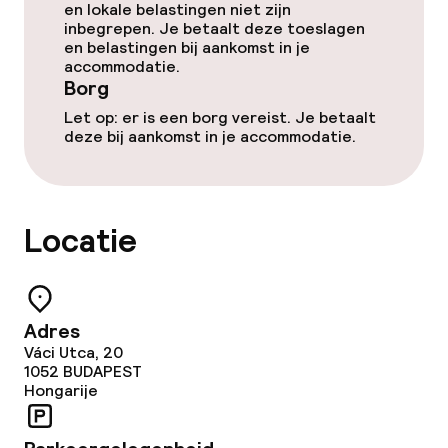
TV lounge
en lokale belastingen niet zijn
inbegrepen. Je betaalt deze toeslagen
en belastingen bij aankomst in je
accommodatie.
Eet- en drinkgelegenheden
Borg
Let op: er is een borg vereist. Je betaalt
Restaurant
deze bij aankomst in je accommodatie.
Bar
Locatie
Eet- en drinkdiensten
Ontbijtbuffet
Adres
Lunch à la carte
Váci Utca, 20
1052
BUDAPEST
Diner à la carte
Hongarije
Roomservice