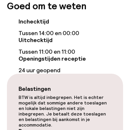
Fitnessruimte / gym
Goed om te weten
Entertainment
Inchecktijd
Tussen 14:00 en 00:00
Gratis wifi
Uitchecktijd
Tuin
Tussen 11:00 en 11:00
Openingstijden receptie
Terras
24 uur geopend
Eet- en drinkgelegenheden
Belastingen
Restaurant
BTW is altijd inbegrepen. Het is echter
mogelijk dat sommige andere toeslagen
en lokale belastingen niet zijn
Bar
inbegrepen. Je betaalt deze toeslagen
en belastingen bij aankomst in je
accommodatie.