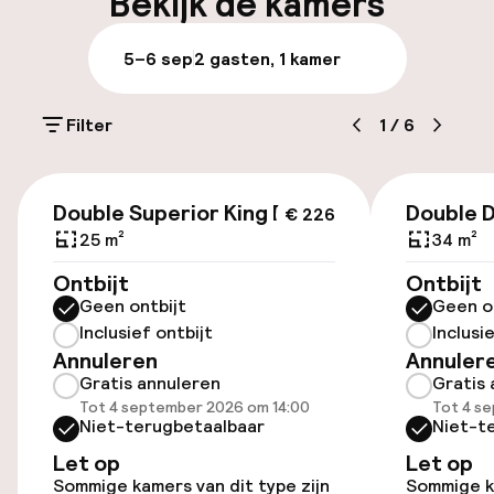
Bekijk de kamers
Bagageruimte
5–6 sep
2 gasten, 1 kamer
Parkeren & mobiliteit
Filter
1
/
6
Parkeergelegenheid op eigen terrein
(buiten)
€ 226
Mogelijk extra kosten
Double Superior King Bed
Double 
€ 226
25 m²
34 m²
Parkeerservice
Ontbijt
Ontbijt
Geen ontbijt
Geen o
Openbaar parkeren
Inclusief ontbijt
Inclusi
Annuleren
Annuler
Luchthavenshuttle
Gratis annuleren
Gratis 
Tot 4 september 2026 om 14:00
Tot 4 s
Transferservice
Niet-terugbetaalbaar
Niet-t
Let op
Let op
Sommige kamers van dit type zijn
Sommige ka