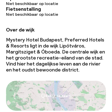
Niet beschikbaar op locatie
Faciliteiten en diensten voor kinderen
Fietsenstalling
Niet beschikbaar op locatie
Babysitservice
Over de wijk
Schoonmaakvoorzieningen
Mystery Hotel Budapest, Preferred Hotels
& Resorts ligt in de wijk Lipótváros,
Wasservice
Margitsziget & Óboeda. De centrale wijk en
het grootste recreatie-eiland van de stad.
Vind hier het dagelijkse leven aan de rivier
Zakelijke faciliteiten
en het oudst bewoonde district.
Conferentieruimte
Vergaderruimte
Bekijk de kaart
Beleid