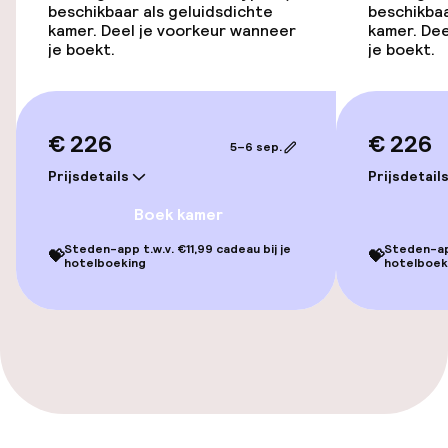
Toegankelijkheid
beschikbaar als geluidsdichte
beschikbaa
kamer. Deel je voorkeur wanneer
kamer. Dee
Overal rolstoeltoegankelijk
je boekt.
je boekt.
Lift
€ 226
€ 226
5–6 sep.
Zwemmen & wellness
Prijsdetails
Prijsdetail
Hot tub
Boek kamer
Steden-app t.w.v. €11,99 cadeau bij je
Steden-app
💝
💝
Stoombad
hotelboeking
hotelboek
Spacentrum
Spa behandelingen
Massage