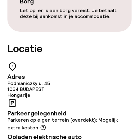
Eet- en drinkdiensten
Borg
Let op: er is een borg vereist. Je betaalt
Ontbijtbuffet
deze bij aankomst in je accommodatie.
Lunch à la carte
Diner à la carte
Locatie
Roomservice
Adres
Dieetopties
Podmaniczky u. 45
1064
BUDAPEST
Hongarije
Speciale dieetopties
Glutenvrije opties
Parkeergelegenheid
Parkeren op eigen terrein (overdekt): Mogelijk
Vegetarische opties
extra kosten
Opladen elektrische auto