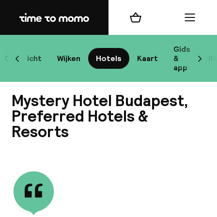
Home
Winkelmand
Menu
Bo
Gids
Overzicht
Wijken
Hotels
Kaart
&
Bl
Scroll naar links
Scrol
app
Bes
Mystery Hotel Budapest,
Preferred Hotels &
Resorts
bes
Bekijk alle
Reis
W
Mij