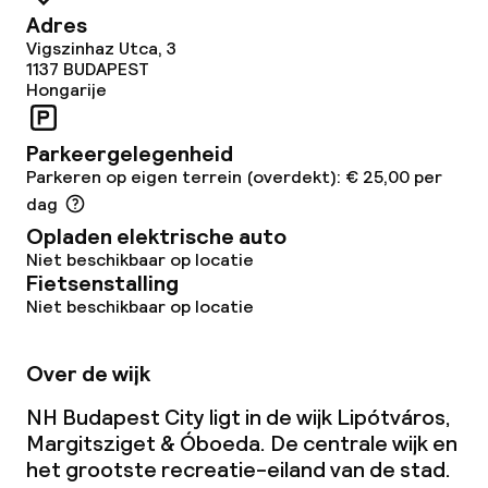
Adres
Glutenvrije opties
Vigszinhaz Utca, 3
1137
BUDAPEST
Vegetarische opties
Hongarije
Parkeergelegenheid
Schoonmaakvoorzieningen
Parkeren op eigen terrein (overdekt): € 25,00 per
Wasservice
dag
Opladen elektrische auto
Niet beschikbaar op locatie
Zakelijke faciliteiten
Fietsenstalling
Niet beschikbaar op locatie
Conferentieruimte
Over de wijk
Vergaderruimte
NH Budapest City ligt in de wijk Lipótváros,
Margitsziget & Óboeda. De centrale wijk en
Beleid
het grootste recreatie-eiland van de stad.