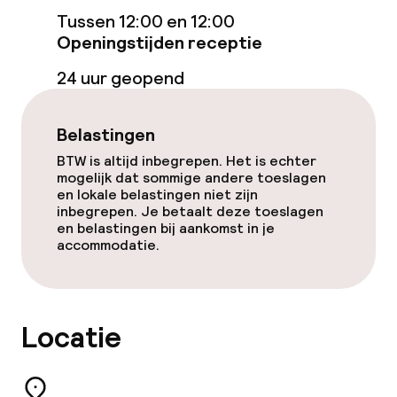
Eet- en drinkgelegenheden
Tussen 12:00 en 12:00
Openingstijden receptie
Restaurant
24 uur geopend
Bar
Belastingen
Eet- en drinkdiensten
BTW is altijd inbegrepen. Het is echter
mogelijk dat sommige andere toeslagen
Ontbijtbuffet
en lokale belastingen niet zijn
inbegrepen. Je betaalt deze toeslagen
en belastingen bij aankomst in je
Roomservice
accommodatie.
Vroeg ontbijt
Locatie
Dieetopties
Speciale dieetopties