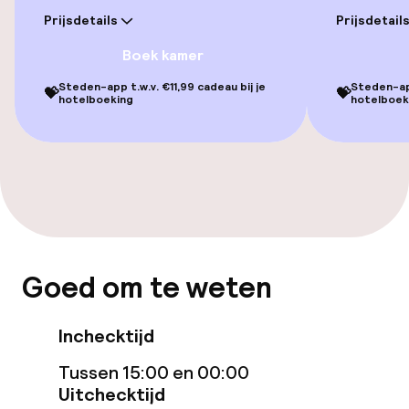
Prijsdetails
Prijsdetail
Kamers
Boek kamer
Voor toegankelijkheid
Steden-app t.w.v. €11,99 cadeau bij je
Steden-app
💝
💝
geoptimaliseerde kamers beschikbaar
hotelboeking
hotelboek
Zwemmen & wellness
Massage
Fitnessruimte / gym
Goed om te weten
Entertainment
Inchecktijd
Gratis wifi
Tussen 15:00 en 00:00
Uitchecktijd