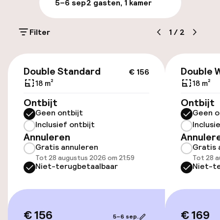
5–6 sep
2 gasten, 1 kamer
Parkeergelegenheid op eigen terrein
(buiten)
Filter
1
/
2
€ 25,00 per dag
€ 156
Openbaar parkeren
Double Standard
Double W
€ 156
18 m²
18 m²
Fietsverhuur
Ontbijt
Ontbijt
Geen ontbijt
Geen o
Inclusief ontbijt
Inclusi
Toegankelijkheid
Annuleren
Annuler
Gratis annuleren
Gratis 
Overal rolstoeltoegankelijk
Tot 28 augustus 2026 om 21:59
Tot 28 a
Niet-terugbetaalbaar
Niet-t
Lift
Voor toegankelijkheid
geoptimaliseerde kamers beschikbaar
€ 156
€ 169
5–6 sep.