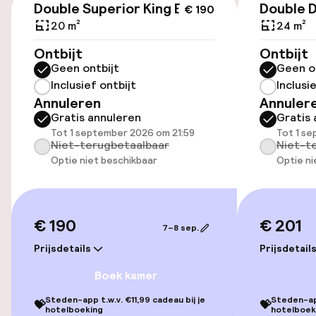
Double Superior King Bed
Double 
€ 190
Entertainment
20 m²
24 m²
Gratis wifi
Ontbijt
Ontbijt
Geen ontbijt
Geen o
Inclusief ontbijt
Inclusi
Eet- en drinkgelegenheden
Annuleren
Annuler
Gratis annuleren
Gratis 
Bar
Tot 1 september 2026 om 21:59
Tot 1 s
Niet-terugbetaalbaar
Niet-t
Optie niet beschikbaar
Optie ni
Eet- en drinkdiensten
Ontbijt à la carte
€ 190
€ 201
7–8 sep.
Prijsdetails
Prijsdetail
Beleid
Boek kamer
Overal rookvrij
Steden-app t.w.v. €11,99 cadeau bij je
Steden-app
💝
💝
hotelboeking
hotelboek