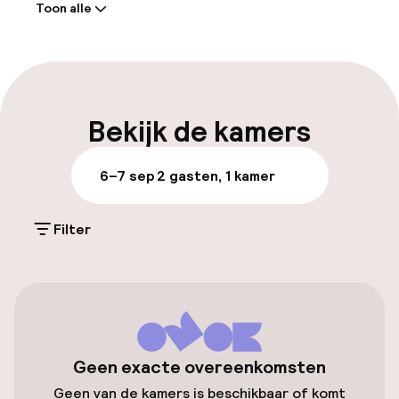
Toon alle
Receptie: 24 uur geopend
Express check-in mogelijk
Meertalige medewerkers
Bekijk de kamers
Bagageruimte
6–7 sep
2 gasten, 1 kamer
Parkeren & mobiliteit
Filter
Parkeergelegenheid op eigen terrein
(buiten)
€ 15,00 per dag
Openbaar parkeren
Geen exacte overeenkomsten
Luchthavenshuttle
Geen van de kamers is beschikbaar of komt