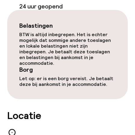
24 uur geopend
Vergaderruimte
Belastingen
Beleid
BTW is altijd inbegrepen. Het is echter
mogelijk dat sommige andere toeslagen
en lokale belastingen niet zijn
Borg bij aankomst
inbegrepen. Je betaalt deze toeslagen
en belastingen bij aankomst in je
Overal rookvrij
accommodatie.
Borg
Vrijgezellenfeesten of andere feesten
Let op: er is een borg vereist. Je betaalt
niet toegestaan
deze bij aankomst in je accommodatie.
Locatie