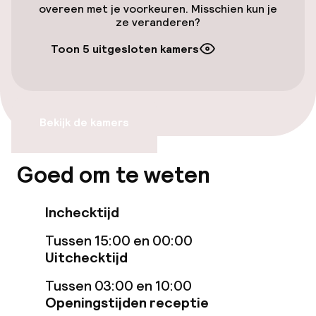
overeen met je voorkeuren. Misschien kun je
Transferservice
ze veranderen?
Toon 5 uitgesloten kamers
Toegankelijkheid
Lift
Bekijk de kamers
Entertainment
Goed om te weten
Gratis wifi
Inchecktijd
Eet- en drinkdiensten
Tussen 15:00 en 00:00
Uitchecktijd
Ontbijtbuffet
Tussen 03:00 en 10:00
Openingstijden receptie
Zakelijke faciliteiten