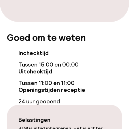
Kamers
Familiekamers beschikbaar
Voor toegankelijkheid
Goed om te weten
geoptimaliseerde kamers beschikbaar
Inchecktijd
Zwemmen & wellness
Tussen 15:00 en 00:00
Massage
Uitchecktijd
Tussen 11:00 en 11:00
Openingstijden receptie
Entertainment
24 uur geopend
Gratis wifi
Zonneterras
Belastingen
BTW is altijd inbegrepen. Het is echter