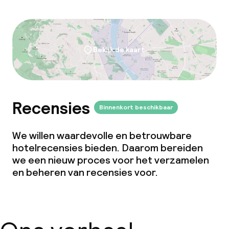
Vergaderruimte
Beleid
Bekijk de kaart
Borg bij aankomst
Kleine huisdieren toegestaan (minder
dan de 5 kg)
Recensies
Binnenkort beschikbaar
Grote huisdieren toegestaan (meer
dan 5 kg)
We willen waardevolle en betrouwbare
hotelrecensies bieden. Daarom bereiden
we een nieuw proces voor het verzamelen
en beheren van recensies voor.