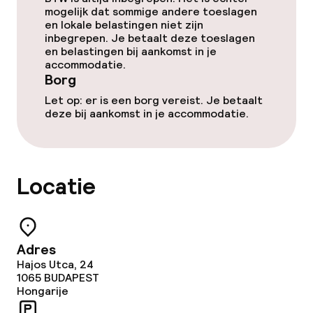
TV lounge
mogelijk dat sommige andere toeslagen
en lokale belastingen niet zijn
inbegrepen. Je betaalt deze toeslagen
en belastingen bij aankomst in je
Eet- en drinkgelegenheden
accommodatie.
Borg
Bar
Let op: er is een borg vereist. Je betaalt
deze bij aankomst in je accommodatie.
Eet- en drinkdiensten
Ontbijtbuffet
Locatie
Roomservice
Dieetopties
Adres
Hajos Utca, 24
1065
BUDAPEST
Speciale dieetopties
Hongarije