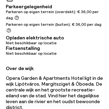
Glutenvrije opties
Parkeergelegenheid
Parkeren op eigen terrein (overdekt): € 36,00 per
Vegetarische opties
dag
Parkeren op eigen terrein (buiten): € 36,00 per dag
Faciliteiten en diensten voor kinderen
Opladen elektrische auto
Babysitservice
Niet beschikbaar op locatie
Fietsenstalling
Niet beschikbaar op locatie
Schoonmaakvoorzieningen
Over de wijk
Wasservice
Opera Garden & Apartments Hotel ligt in de
wijk Lipótváros, Margitsziget & Óboeda. De
Zakelijke faciliteiten
centrale wijk en het grootste recreatie-
eiland van de stad. Vind hier het dagelijkse
Conferentieruimte
leven aan de rivier en het oudst bewoonde
district.