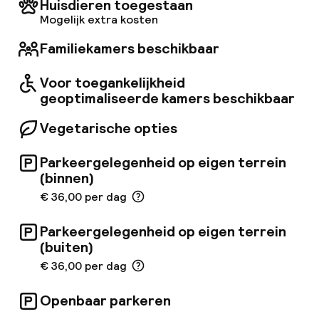
Huisdieren toegestaan
straat barst van het nachtleven: een groot
Mogelijk extra kosten
aantal kwalitatief hoogstaande theaters, bars,
restaurants en cafés zijn hier te vinden,
Familiekamers beschikbaar
evenals vele populaire toeristische attracties.
Maar loop een paar stappen van het drukke
Voor toegankelijkheid
centrum via de historische Hajós utca, en het
geoptimaliseerde kamers beschikbaar
stadslawaai vervaagt. Hier draait alles om uw
mogelijkheden en comfort. Vergeet onnodige
Vegetarische opties
compromissen tussen uw behoeften en de
werkelijkheid: ons hotel biedt u alles. NTAK-
Parkeergelegenheid op eigen terrein
registratienummer: SZ19002268
(binnen)
€ 36,00 per dag
Parkeergelegenheid op eigen terrein
(buiten)
€ 36,00 per dag
Openbaar parkeren