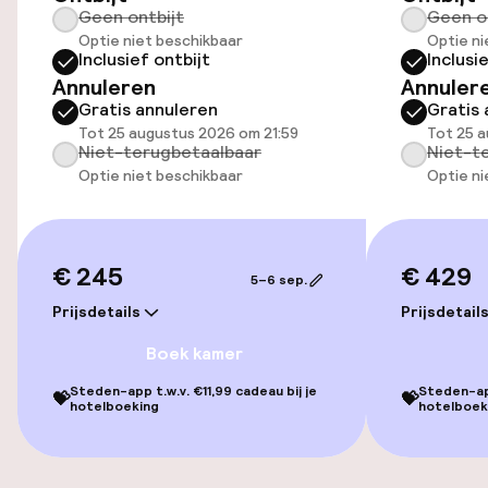
Geen ontbijt
Geen o
Openbaar parkeren
Optie niet beschikbaar
Optie ni
Inclusief ontbijt
Inclusi
Luchthavenshuttle
Annuleren
Annuler
Gratis annuleren
Gratis 
Transferservice
Tot 25 augustus 2026 om 21:59
Tot 25 a
Niet-terugbetaalbaar
Niet-t
Optie niet beschikbaar
Optie ni
Fietsverhuur
Toegankelijkheid
€ 245
€ 429
5–6 sep.
Overal rolstoeltoegankelijk
Prijsdetails
Prijsdetail
Boek kamer
Lift
Steden-app t.w.v. €11,99 cadeau bij je
Steden-app
💝
💝
hotelboeking
hotelboek
Voor toegankelijkheid
geoptimaliseerde kamers beschikbaar