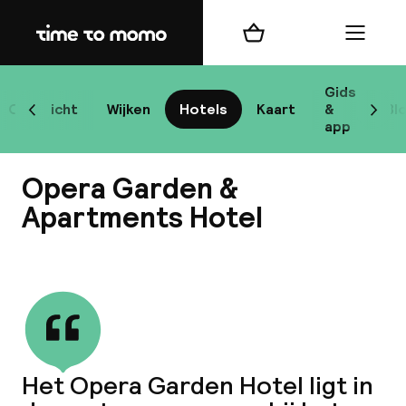
Home
Winkelmand
Menu
Bo
Gids
Overzicht
Wijken
Hotels
Kaart
&
Bl
Scroll naar links
Scrol
app
Bes
Opera Garden &
Apartments Hotel
Bekijk alle
bes
Reis
W
Het Opera Garden Hotel ligt in
Mij