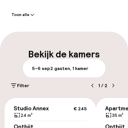
Welkom
Toon alle
Receptie: 24 uur geopend
Meertalige medewerkers
Bagageruimte
Bekijk de kamers
Parkeren & mobiliteit
5–6 sep
2 gasten, 1 kamer
Parkeergelegenheid op eigen terrein
(buiten)
Filter
1
/
2
€ 36,00 per dag
€ 245
Parkeergelegenheid op eigen terrein
Studio Annex
Apartme
€ 245
(binnen)
24 m²
35 m²
€ 36,00 per dag
Ontbijt
Ontbijt